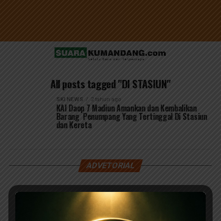
All posts tagged "DI STASIUN"
SKI NEWS
2 tahun ago
KAI Daop 7 Madiun Amankan dan Kembalikan
Barang Penumpang Yang Tertinggal Di Stasiun
dan Kereta
ADVETORIAL