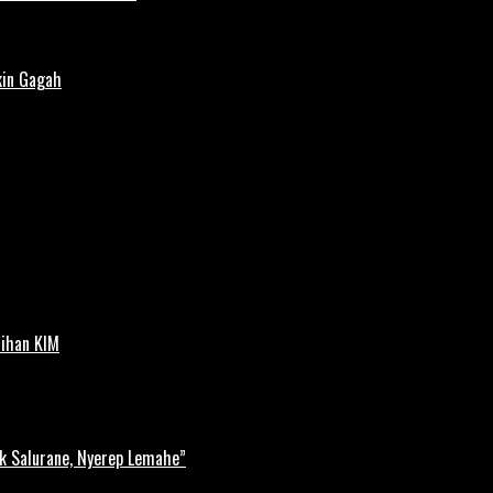
kin Gagah
tihan KIM
k Salurane, Nyerep Lemahe”