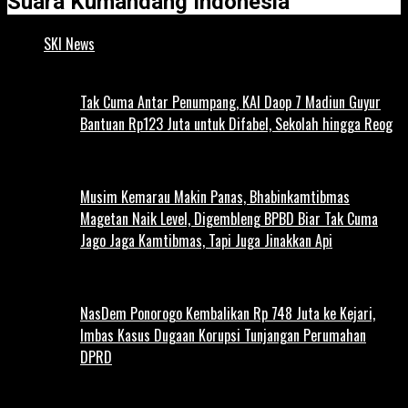
Suara Kumandang Indonesia
SKI News
Tak Cuma Antar Penumpang, KAI Daop 7 Madiun Guyur
Bantuan Rp123 Juta untuk Difabel, Sekolah hingga Reog
Musim Kemarau Makin Panas, Bhabinkamtibmas
Magetan Naik Level, Digembleng BPBD Biar Tak Cuma
Jago Jaga Kamtibmas, Tapi Juga Jinakkan Api
NasDem Ponorogo Kembalikan Rp 748 Juta ke Kejari,
Imbas Kasus Dugaan Korupsi Tunjangan Perumahan
DPRD