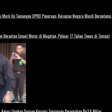
us Mark Up Tunjangan DPRD Ponorogo, Kerugian Negara Masih Berpotens
kan Beruntun Empat Motor di Magetan, Pelajar 17 Tahun Tewas di Tempat
 Kejari Ungkap Dugaan Korupsi Tunjangan Perumahan Rp3,6 Miliar