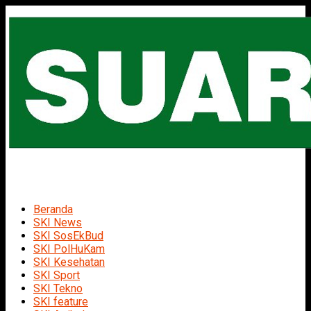
Beranda
SKI News
SKI SosEkBud
SKI PolHuKam
SKI Kesehatan
SKI Sport
SKI Tekno
SKI feature