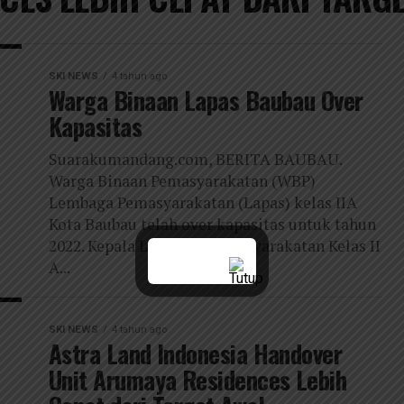
SKI NEWS
4 tahun ago
Warga Binaan Lapas Baubau Over
Kapasitas
Suarakumandang.com, BERITA BAUBAU.
Warga Binaan Pemasyarakatan (WBP)
Lembaga Pemasyarakatan (Lapas) kelas IIA
Kota Baubau telah over kapasitas untuk tahun
2022. Kepala Lembaga Pemasyarakatan Kelas II
A...
SKI NEWS
4 tahun ago
Astra Land Indonesia Handover
Unit Arumaya Residences Lebih