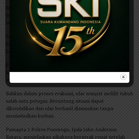
Mendapat laporan dari masyarakat, petugas SPKT 110
bersama piket Samapta Polres Ponorogo langsung
menuju lokasi dengan membawa peralatan evakuasi.
Saat tiba di lokasi, petugas menemukan ular
bersembunyi di tumpukan bambu dan semak-semak
belakang rumah.
Proses penangkapan berlangsung cukup menegangkan
karena reptil tersebut beberapa kali berusaha
melepaskan diri.
Bahkan dalam proses evakuasi, ular sempat melilit tubuh
salah satu petugas. Beruntung situasi dapat
dikendalikan dan ular berhasil diamankan tanpa
menimbulkan korban.
Pamapta 1 Polres Ponorogo, Ipda John Anderson
Batara, menjelaskan pihaknya bergerak cepat setelah