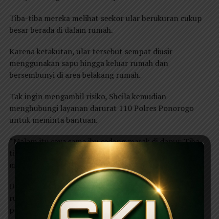
Tiba-tiba mereka melihat seekor ular berukuran cukup
besar berada di dalam rumah.
Karena ketakutan, ular tersebut sempat diusir
menggunakan sapu hingga keluar rumah dan
bersembunyi di area belakang rumah.
Tak ingin mengambil risiko, Sheila kemudian
menghubungi layanan darurat 110 Polres Ponorogo
untuk meminta bantuan.
“Malam itu saya sama ibu sedang masak di dapur. Tiba-
tiba ada ular besar. Saya takut, lalu ibu mencoba
mengusir menggunakan sapu.
Ular akhirnya keluar dan bersembunyi di belakang
rumah. Saya langsung telepon 110 dan minta bantuan
polisi untuk evakuasi,” ujar Sheila.