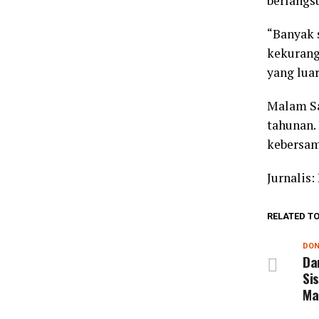
berlangs
“Banyak 
kekurang
yang luar
Malam Sa
tahunan. 
kebersam
Jurnalis:
RELATED TO
DON
Da
Si
Ma