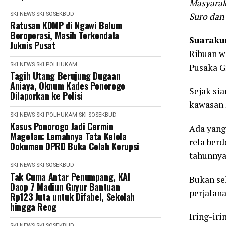
Masyarak
SKI NEWS
SKI SOSEKBUD
Suro dan
Ratusan KDMP di Ngawi Belum
Beroperasi, Masih Terkendala
Suarak
Juknis Pusat
Ribuan w
SKI NEWS
SKI POLHUKAM
Pusaka Gr
Tagih Utang Berujung Dugaan
Aniaya, Oknum Kades Ponorogo
Sejak sia
Dilaporkan ke Polisi
kawasan 
SKI NEWS
SKI POLHUKAM
SKI SOSEKBUD
Kasus Ponorogo Jadi Cermin
Ada yang
Magetan: Lemahnya Tata Kelola
rela ber
Dokumen DPRD Buka Celah Korupsi
tahunnya
SKI NEWS
SKI SOSEKBUD
Tak Cuma Antar Penumpang, KAI
Bukan se
Daop 7 Madiun Guyur Bantuan
perjalan
Rp123 Juta untuk Difabel, Sekolah
hingga Reog
Iring-ir
SKI NEWS
SKI SOSEKBUD