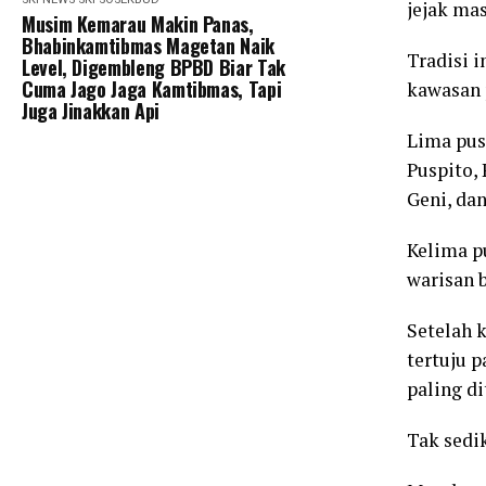
jejak ma
Musim Kemarau Makin Panas,
Bhabinkamtibmas Magetan Naik
Tradisi 
Level, Digembleng BPBD Biar Tak
Cuma Jago Jaga Kamtibmas, Tapi
kawasan 
Juga Jinakkan Api
Lima pus
Puspito,
Geni, da
Kelima p
warisan 
Setelah 
tertuju 
paling d
Tak sedi