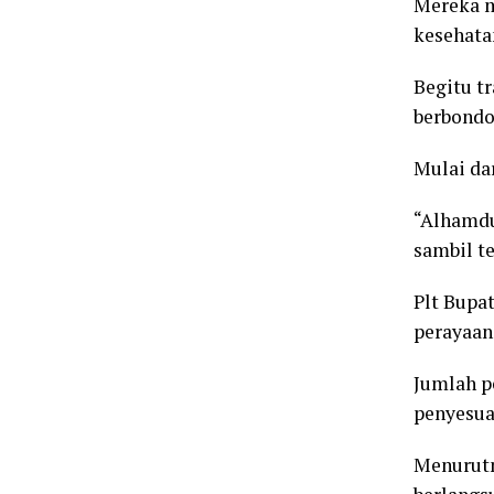
Mereka m
kesehatan
Begitu t
berbondo
Mulai da
“Alhamdul
sambil t
Plt Bupa
perayaan
Jumlah p
penyesua
Menurutn