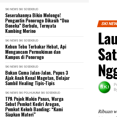
SKI NEWS
SKI SOSEKBUD
Seserahannya Bikin Melongo!
Pengantin Ponorogo Dikasih “Dua
SKI NE
Boneka” Berbulu, Ternyata
La
Kambing Merino
SKI NEWS
SKI SOSEKBUD
Sat
Kebun Tebu Terbakar Hebat, Api
Mengancam Permukiman dan
Kampus di Ponorogo
Ngg
SKI NEWS
SKI SOSEKBUD
Bukan Cuma Jalan-Jalan. Pupus 3
Ajak Anak Kenal Magetan, Belajar
Sambil Healing Tipis-Tipis
P
B
SKI NEWS
SKI POLHUKAM
SKI SOSEKBUD
TPA Pojok Makin Panas, Warga
Sebut Pemkot Kediri Arogan,
Pemkot Kekeh Banding: “Kami
Ribuan wa
Siapkan Materi”