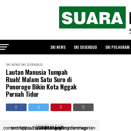
SKI NEWS
SKI SOSEKBUD
SKI POLHUKAM
SKI NEWS
SKI SOSEKBUD
Lautan Manusia Tumpah
Ruah! Malam Satu Suro di
Ponorogo Bikin Kota Nggak
Pernah Tidur
ADVERTISEMENT
script async src=https://suarakumandang.com/wp-content/uploads/2024/04/kominfo-magetan-2024OIO.jpg""