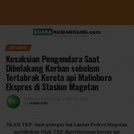
SKI NEWS
Kesaksian Pengendara Saat
Dibelakang Korban sebelum
Tertabrak Kereta api Malioboro
Ekspres di Stasiun Magetan
Published
1 tahun ago
on
Mei 19, 2025
By
redaksiSKI
OLAH TKP: Saat petugas Sat Lantas Polres Magetan
melakukan Olah TKP diperlintasan kereta api