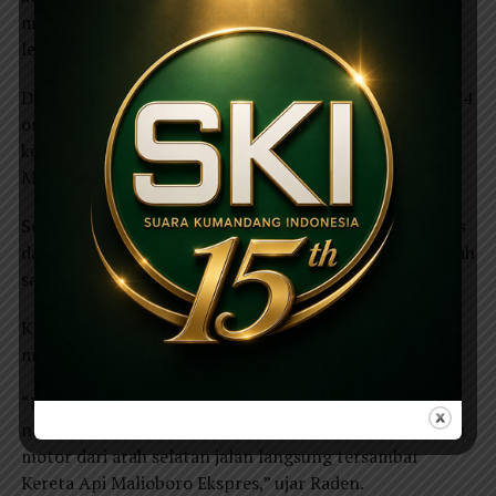
menewaskan 4 orang kini masih dilakukan penyelidikan
lebih lanjut.
Dugaan sementara akibat kecelakan yang menewaskan 4
orang salah satunya Aparatur Sipil Ngera (ASN) akibat
kelalaian penjaga palang pintu kereta api di stasiun
Magetan.
Sejauh ini, belum diketahui data data, baik korban tewas
dan luka. Untuk korban luka langsung dilarikan ke rumah
sakit TNI AU Lanud Iswahjudi.
Kapolres Magetan, AKBP Raden Erik Bangun Prakasa
mengatakan palang pintu keburu dibuka.
“Dalam olah TKP ada dua kereta api yang melintas,
namun palang pintu keburu dibuka. Akhirnya, beberapa
motor dari arah selatan jalan langsung tersambar
Kereta Api Malioboro Ekspres,” ujar Raden.