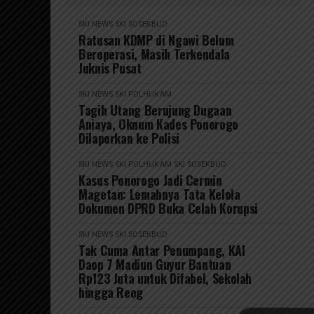
SKI NEWS
SKI SOSEKBUD
Ratusan KDMP di Ngawi Belum
Beroperasi, Masih Terkendala
Juknis Pusat
SKI NEWS
SKI POLHUKAM
Tagih Utang Berujung Dugaan
Aniaya, Oknum Kades Ponorogo
Dilaporkan ke Polisi
SKI NEWS
SKI POLHUKAM
SKI SOSEKBUD
Kasus Ponorogo Jadi Cermin
Magetan: Lemahnya Tata Kelola
Dokumen DPRD Buka Celah Korupsi
SKI NEWS
SKI SOSEKBUD
Tak Cuma Antar Penumpang, KAI
Daop 7 Madiun Guyur Bantuan
Rp123 Juta untuk Difabel, Sekolah
hingga Reog