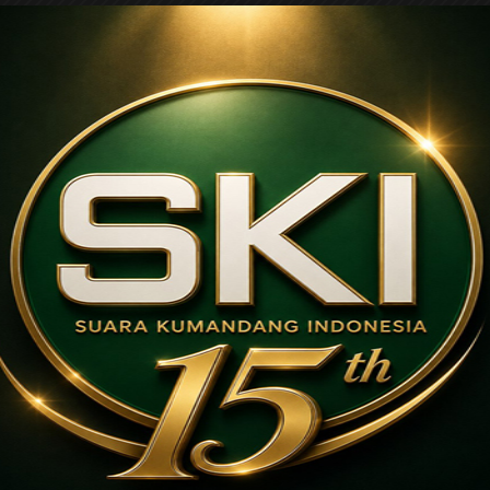
Setelah dihitung, tambahnya, akan dihitung perlu me
refocusing bagi penerima manfaat, khususnya sekolah
benar penerima manfaat benar membutuhkan.
Ia mengatakan saat ini penerima manfaat sebanyak 6
tidak, dari sebanyak itu tidak tertutup dikurangi un
tersentuh.
“Selanjutnya, kontrol soal kualitas pelayanan dapur
Prabowo. Kami dalam tahun 2026 ini, tidak mengejar 
pelayanan diberikan,” ujar wanita kelahiran Desa Sid
Madiun ini.
Setelah itu, konsentrasi untuk Daerah 3 T, agar secep
Nanik, turut dilantik 2 Wakil BGN yaitu Trenggono d
Jurnalis: Agus Basuki.