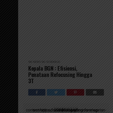
SKI NEWS
SKI SOSEKBUD
Kepala BGN : Efisiensi,
Penataan Refocusing Hingga
3T
ADVERTISEMENT
script async src=https://suarakumandang.com/wp-content/uploads/2024/04/kominfo-magetan-2024OIO.jpg""