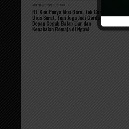
SKI NEWS
SKI SOSEKBUD
RT Kini Punya Misi Baru, Tak Cuma
Urus Surat, Tapi Juga Jadi Garda
Depan Cegah Balap Liar dan
Kenakalan Remaja di Ngawi