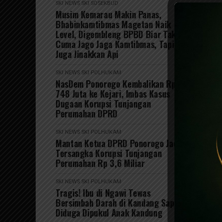
SKI NEWS
SKI SOSEKBUD
Musim Kemarau Makin Panas,
Bhabinkamtibmas Magetan Naik
Level, Digembleng BPBD Biar Tak
Cuma Jago Jaga Kamtibmas, Tapi
Juga Jinakkan Api
SKI NEWS
SKI POLHUKAM
NasDem Ponorogo Kembalikan Rp
748 Juta ke Kejari, Imbas Kasus
Dugaan Korupsi Tunjangan
Perumahan DPRD
SKI NEWS
SKI POLHUKAM
Mantan Ketua DPRD Ponorogo Jadi
Tersangka Korupsi Tunjangan
Perumahan Rp 3,6 Miliar
SKI NEWS
SKI POLHUKAM
Tragis! Ibu di Ngawi Tewas
Bersimbah Darah di Kandang Sapi,
Diduga Dipukul Anak Kandung