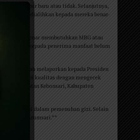
mbangun dapur baru atau tidak. Selanjutnya,
 kaya untuk dialihkan kepada mereka benar-
3 juta lebih benar membutuhkan MBG atau
tuk diberikan kepada penerima manfaat belum
, pihaknya sudah melaporkan kepada Presiden
kuantitas, tapi kualitas dengan mengecek
orejo, Kecamatan Kebonsari, Kabupaten
atnya dilayani dalam pemenuhan gizi. Selain
an Agustina Arumsari.**