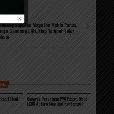
 NEXT
ambang Sayutan Magetan Makin Panas,
rga Gandeng LBH, Siap Tempuh Jalur
ukum
IKE
kan 11 Juni
Kongres Persatuan PWI Pusat, Dirut
LKBN Antara Siap Ikut Kontestasi