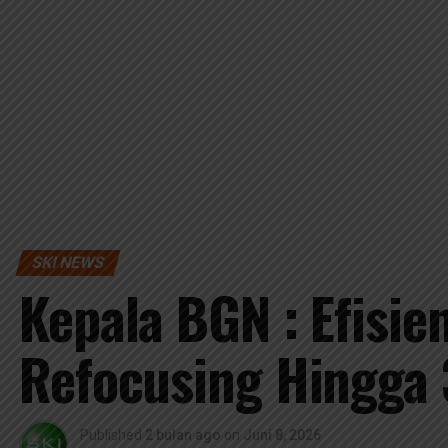
SKI NEWS
Kepala BGN : Efisie
Refocusing Hingga 
Published
2 bulan ago
on
Juni 8, 2026