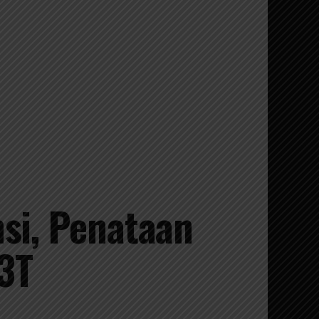
nsi, Penataan
3T