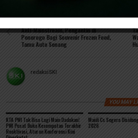
RELATED TOPICS:
BERITA JAKARTA
KEPALA BGN : EFISIENSI
DON'T MISS
UP
Anti-Mainstream, Pengantin di
T
Ponorogo Bagi Souvenir Frozen Food,
Wa
Tamu Auto Senang
H
redaksiSKI
YOU MAY L
KTA PWI Tak Bisa Lagi Main Dadakan!
Maidi Cs Segera Disidang
PWI Pusat Buka Kesempatan Terakhir
2026
Reaktivasi, Aturan Konferensi Kini
Diperketat