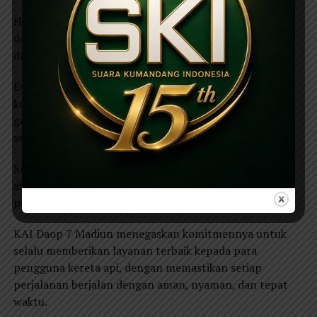
Hasil inspeksi menunjukkan bahwa keseluruhan jalur
dari Stasiun Madiun hingga Stasiun Walikukun berada
dalam kondisi aman.
Evaluasi dilakukan pada berbagai aspek, termasuk
kondisi rel, keamanan lingkungan sekitar dari potensi
gangguan, serta kemungkinan munculnya perlintasan
sebidang yang tidak terpantau.
Selain itu, potensi gangguan keamanan dan ketertiban
akibat aktivitas masyarakat di sekitar jalur juga menjadi
perhatian.
KAI Daop 7 Madiun menegaskan komitmennya untuk
selalu memberikan layanan terbaik kepada para
pengguna kereta api, dengan memastikan setiap
perjalanan berjalan dengan aman, nyaman, dan tepat
waktu.