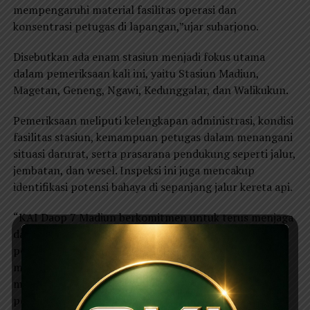
mempengaruhi material fasilitas operasi dan
konsentrasi petugas di lapangan,”ujar suharjono.
Disebutkan ada enam stasiun menjadi fokus utama
dalam pemeriksaan kali ini, yaitu Stasiun Madiun,
Magetan, Geneng, Ngawi, Kedunggalar, dan Walikukun.
Pemeriksaan meliputi kelengkapan administrasi, kondisi
fasilitas stasiun, kemampuan petugas dalam menangani
situasi darurat, serta prasarana pendukung seperti jalur,
jembatan, dan wesel. Inspeksi ini juga mencakup
identifikasi potensi bahaya di sepanjang jalur kereta api.
“KAI Daop 7 Madiun berkomitmen untuk terus menjaga
dan meningkatkan kualitas infrastruktur
perkeretaapian. Inspeksi ini kami lakukan untuk
meminimalisir segala bentuk risiko yang dapat
mengganggu operasional kereta api, sehingga
perjalanan tetap aman dan tepat waktu,” terangnya.