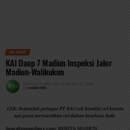
SKI NEWS
KAI Daop 7 Madiun Inspeksi Jalur
Madiun-Walikukun
Published
2 tahun ago
on
Agustus 22, 2024
By
redaksiSKI
CEK: Sejumlah petugas PT KAI cek kondisi rel kereta
api guna memastikan rel dalam keadaan baik.
Suarakumandang.com, BERITA MADIUN.