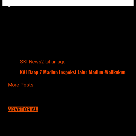
Suara Kumandang Indonesia
All posts tagged "JALUR"
SKI News
2 tahun ago
KAI Daop 7 Madiun Inspeksi Jalur Madiun-Walikukun
More Posts
ADVETORIAL