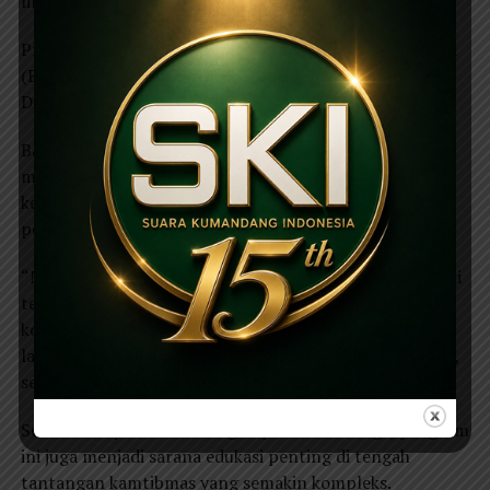
lingkungan.
Program ini merupakan bagian dari Program Basudewa
(Bangun Sinergitas Dengan Warga) yang digagas oleh
Direktorat Binmas (Ditbinmas) Polda Jawa Timur.
Basudewa bertujuan meningkatkan peran serta
masyarakat dalam pembangunan dan menjaga
keamanan serta ketertiban masyarakat melalui
pendekatan persuasif dan edukatif.
“Melalui Binmas Kopling, kami ingin hadir lebih dekat di
tengah masyarakat. Dengan pendekatan ngopi bareng,
komunikasi jadi lebih cair dan kami bisa menyerap
langsung aspirasi warga,” ujar IPTU Muhniriyanto, S.H.,
selaku Kasat Binmas Polres Magetan.
Selain mempererat hubungan polisi dan warga, program
ini juga menjadi sarana edukasi penting di tengah
tantangan kamtibmas yang semakin kompleks.