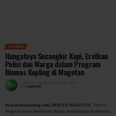
SKI NEWS
Hangatnya Secangkir Kopi, Eratkan
Polisi dan Warga dalam Program
Binmas Kopling di Magetan
Published
1 tahun ago
on
Juli 30, 2025
By
redaksiSKI
Suarakumandang.com, BERITA MAGETAN.
Polres
Magetan terus berinovasi dalam membangun kedekatan