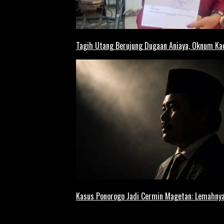
Tagih Utang Berujung Dugaan Aniaya, Oknum Kad
Kasus Ponorogo Jadi Cermin Magetan: Lemahnya