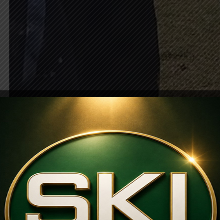
Petugas Paskibraka saat membacakan Undang Un
hari jadi Magetan ke 349 di ALun alun
Suarakumandang.com, BERITA MAGETAN.
Upacar
Magetan, Jawa Timur tahun 2024 diwarnai insiden 
1945 suaranya tidak terdengar, sehingga peserta upaca
dari sekian peserta menyayangkan dengan insiden terse