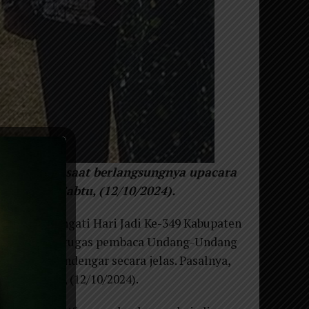
dang 1945 saat berlangsungnya upacara
 Magetan. Sabtu, (12/10/2024).
a memperingati Hari Jadi Ke-349 Kabupaten
microphone petugas pembaca Undang-Undang
ra tidak mendengar secara jelas. Pasalnya,
but. Sabtu, (12/10/2024).