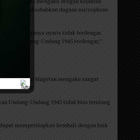
g-Undang 1945 mengaku dengan kejadian
g kedengaran disebabkan dugaan microphone
, kalau suaranya nyaris tidak terdengar.
 membaca Undang-Undang 1945 terdengar,”
tau latihan.
ri di Kabupaten Magetan mengaku sangat
an Undang-Undang 1945 tidak bisa terulang
 dapat mempersiapkan kembali dengan baik