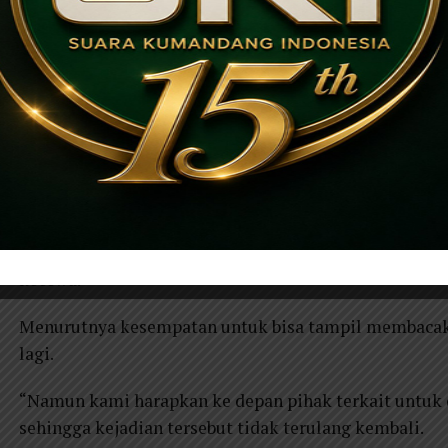
Mutiara Anindya Paskibraka petugas pembaca Undan
tersebut sangat disayangkan. Karena suaranya kuran
rusak.
“Setelah selesai saya menanyakan kepada tukang sound
Tapi oleh tukang sound dibantah jika suaranya saat
kata Mutiara.
Tambahnya, suaranya tidak sekeras saat gladi bersih a
Atas kejadian tersebut Mutiara siswa dari SMK Nege
kecewa.
Menurutnya kesempatan untuk bisa tampil membacak
lagi.
“Namun kami harapkan ke depan pihak terkait untuk
sehingga kejadian tersebut tidak terulang kembali.