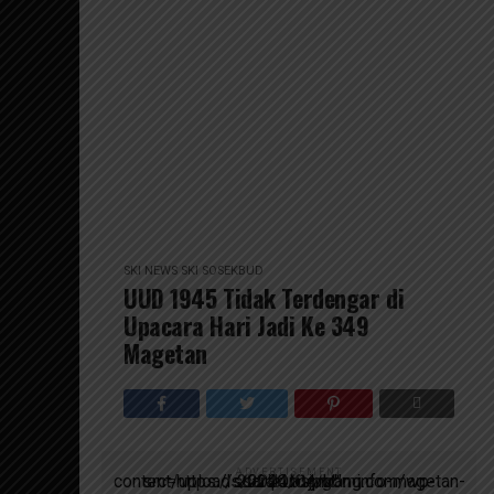
SKI NEWS
SKI SOSEKBUD
UUD 1945 Tidak Terdengar di
Upacara Hari Jadi Ke 349
Magetan
ADVERTISEMENT
script async src=https://suarakumandang.com/wp-content/uploads/2024/04/kominfo-magetan-2024OIO.jpg""