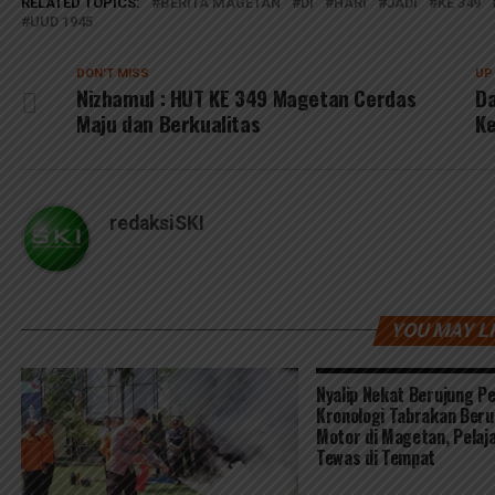
RELATED TOPICS:
BERITA MAGETAN
DI
HARI
JADI
KE 349
UUD 1945
DON'T MISS
UP
Nizhamul : HUT KE 349 Magetan Cerdas
Da
Maju dan Berkualitas
Ke
redaksiSKI
YOU MAY L
Nyalip Nekat Berujung Pe
Kronologi Tabrakan Ber
Motor di Magetan, Pelaj
Tewas di Tempat