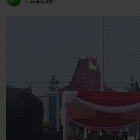
By
redaksiSKI