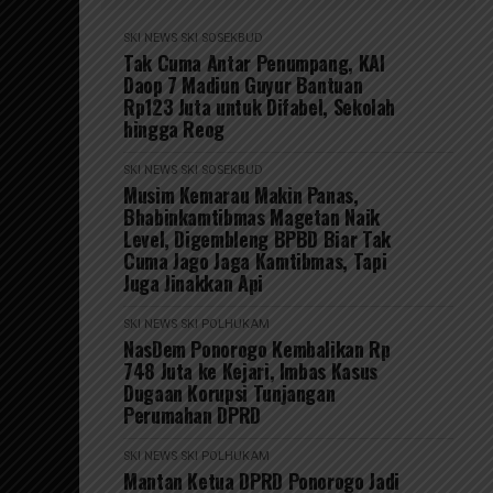
SKI NEWS
SKI SOSEKBUD
Tak Cuma Antar Penumpang, KAI
Daop 7 Madiun Guyur Bantuan
Rp123 Juta untuk Difabel, Sekolah
hingga Reog
SKI NEWS
SKI SOSEKBUD
Musim Kemarau Makin Panas,
Bhabinkamtibmas Magetan Naik
Level, Digembleng BPBD Biar Tak
Cuma Jago Jaga Kamtibmas, Tapi
Juga Jinakkan Api
SKI NEWS
SKI POLHUKAM
NasDem Ponorogo Kembalikan Rp
748 Juta ke Kejari, Imbas Kasus
Dugaan Korupsi Tunjangan
Perumahan DPRD
SKI NEWS
SKI POLHUKAM
Mantan Ketua DPRD Ponorogo Jadi