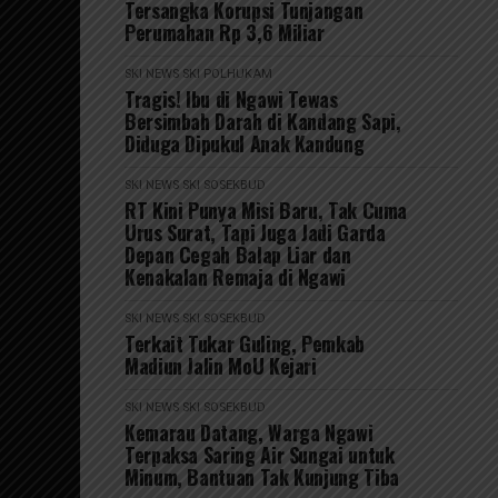
Tersangka Korupsi Tunjangan
Perumahan Rp 3,6 Miliar
SKI NEWS
SKI POLHUKAM
Tragis! Ibu di Ngawi Tewas
Bersimbah Darah di Kandang Sapi,
Diduga Dipukul Anak Kandung
SKI NEWS
SKI SOSEKBUD
RT Kini Punya Misi Baru, Tak Cuma
Urus Surat, Tapi Juga Jadi Garda
Depan Cegah Balap Liar dan
Kenakalan Remaja di Ngawi
SKI NEWS
SKI SOSEKBUD
Terkait Tukar Guling, Pemkab
Madiun Jalin MoU Kejari
SKI NEWS
SKI SOSEKBUD
Kemarau Datang, Warga Ngawi
Terpaksa Saring Air Sungai untuk
Minum, Bantuan Tak Kunjung Tiba