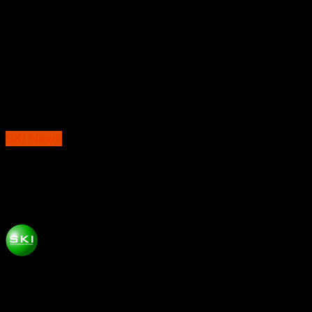
SKI News
Tahun 2024, PT KAI Daop 7 Madiun
Salurkan TJSL Rp 1 Miliar
Published
2 tahun ago