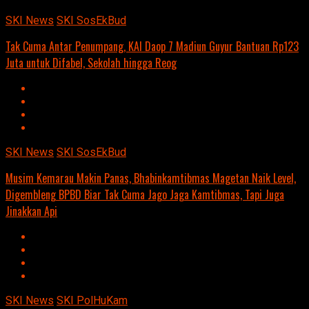
SKI News
SKI SosEkBud
Tak Cuma Antar Penumpang, KAI Daop 7 Madiun Guyur Bantuan Rp123
Juta untuk Difabel, Sekolah hingga Reog
SKI News
SKI SosEkBud
Musim Kemarau Makin Panas, Bhabinkamtibmas Magetan Naik Level,
Digembleng BPBD Biar Tak Cuma Jago Jaga Kamtibmas, Tapi Juga
Jinakkan Api
SKI News
SKI PolHuKam