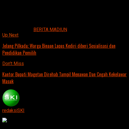
sekitar wilayah operasional sangat kami butuhkan, untuk
mendukung proses bisnis perusahaan,”pungkasnya.
Jurnalis: Tim.
Related Topics:
BERITA MADIUN
Up Next
Jelang Pilkada; Warga Binaan Lapas Kediri diberi Sosialisasi dan
Pendidikan Pemilih
Don't Miss
Kantor Bupati Magetan Direhab Tampil Menawan Dan Cegah Kekelawar
Masuk
redaksiSKI
Continue Reading