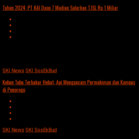
Tahun 2024, PT KAI Daop 7 Madiun Salurkan TJSL Rp 1 Miliar
Advertisement
script async
src=https://suarakumandang.com/wp-
content/uploads/2024/04/kominfo-magetan-2024OIO.jpg""
SKI News
SKI SosEkBud
Kebun Tebu Terbakar Hebat, Api Mengancam Permukiman dan Kampus
di Ponorogo
SKI News
SKI SosEkBud