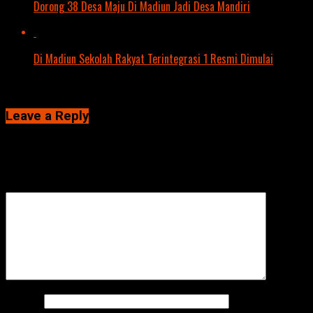
Dorong 38 Desa Maju Di Madiun Jadi Desa Mandiri
Di Madiun Sekolah Rakyat Terintegrasi 1 Resmi Dimulai
Click to comment
Leave a Reply
Alamat email Anda tidak akan dipublikasikan.
Ruas yang wajib
ditandai
*
Komentar
*
Nama
*