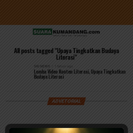
All posts tagged "Upaya Tingkatkan Budaya
Literasi"
SKI NEWS
1 tahun ago
Lomba Video Konten Literasi, Upaya Tingkatkan
Budaya Literasi
ADVETORIAL