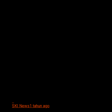
All posts tagged "BARENG"
SKI News
1 tahun ago