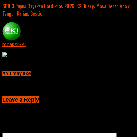
SDN 3 Pupus Rayakan Hardiknas 2026, KS Bilang: Masa Depan Ada di
Tangan Kalian, Bestie
redaksiSKI
Continue Reading
You may like
Click to comment
Leave a Reply
Alamat email Anda tidak akan dipublikasikan.
Ruas yang wajib
ditandai
*
Komentar
*