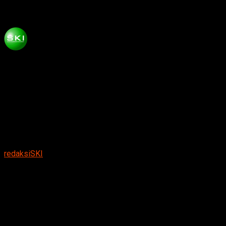
Libatkan Dinkes Ponorogo
Published
3 bulan ago
on
Mei 5, 2026
By
redaksiSKI
Suarakumandang.com, BERITA PONOROGO
. Puluhan
pelajar SMA diduga mengalami keracunan massal usai
menyantap makanan saat perayaan ulang tahun di sekolah.