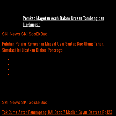
Pemkab Magetan Acuh Dalam Urusan Tambang dan
Lingkungan
SKI News
SKI SosEkBud
Puluhan Pelajar Keracunan Massal Usai Santap Kue Ulang Tahun,
Simulasi Ini Libatkan Dinkes Ponorogo
Advertisement
script async
src=https://suarakumandang.com/wp-
content/uploads/2024/04/kominfo-magetan-2024OIO.jpg""
SKI News
SKI SosEkBud
Tak Cuma Antar Penumpang, KAI Daop 7 Madiun Guyur Bantuan Rp123