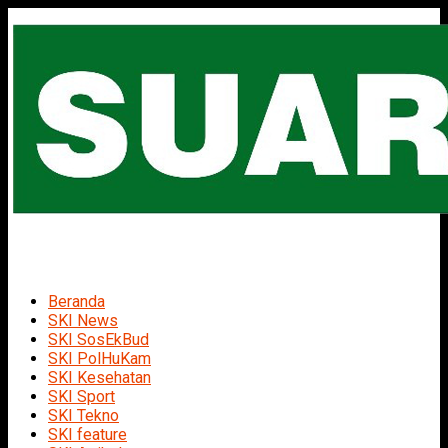
Beranda
SKI News
SKI SosEkBud
SKI PolHuKam
SKI Kesehatan
SKI Sport
SKI Tekno
SKI feature