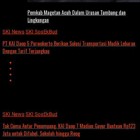
Pemkab Magetan Acuh Dalam Urusan Tambang dan
Lingkungan
SKI News
SKI SosEkBud
PT KAI Daop 5 Purwokerto Berikan Solusi Transportasi Mudik Lebaran
Dengan Tarif Terjangkau
Advertisement
script async
src=https://suarakumandang.com/wp-
content/uploads/2024/04/kominfo-magetan-2024OIO.jpg""
SKI News
SKI SosEkBud
Tak Cuma Antar Penumpang, KAI Daop 7 Madiun Guyur Bantuan Rp123
Juta untuk Difabel, Sekolah hingga Reog