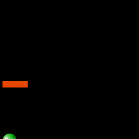
SKI News
MAN 1 Ngawi Bikin Heboh! Dua Siswa
Tembus Juara 2 ESCO ITS, Bawa Pulang
Gagasan Kota Ramah Jiwa