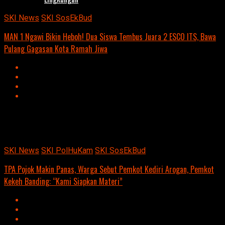
SKI News
SKI SosEkBud
MAN 1 Ngawi Bikin Heboh! Dua Siswa Tembus Juara 2 ESCO ITS, Bawa
Pulang Gagasan Kota Ramah Jiwa
Advertisement
script async
src=https://suarakumandang.com/wp-
content/uploads/2024/04/kominfo-magetan-2024OIO.jpg""
SKI News
SKI PolHuKam
SKI SosEkBud
TPA Pojok Makin Panas, Warga Sebut Pemkot Kediri Arogan, Pemkot
Kekeh Banding: “Kami Siapkan Materi”