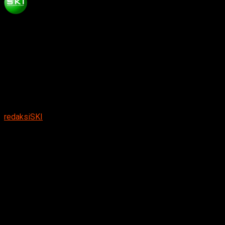
Published
9 bulan ago
on
November 25, 2025
By
redaksiSKI
Senyum tak terbendung—detik ketika kerja keras
berubah jadi piala di panggung ITS.”
Suarakumandang.com, BERITA NGAWI
. MAN 1 Ngawi
lagi-lagi bikin mata nasional melirik. Dua siswinya sukses
menggoda juri ESCO 2025 ITS Surabaya dengan gagasan
cerdas, hingga sekolah di bawah Kemenag ini resmi