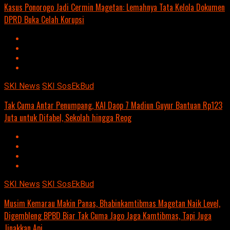
Kasus Ponorogo Jadi Cermin Magetan: Lemahnya Tata Kelola Dokumen
DPRD Buka Celah Korupsi
SKI News
SKI SosEkBud
Tak Cuma Antar Penumpang, KAI Daop 7 Madiun Guyur Bantuan Rp123
Juta untuk Difabel, Sekolah hingga Reog
SKI News
SKI SosEkBud
Musim Kemarau Makin Panas, Bhabinkamtibmas Magetan Naik Level,
Digembleng BPBD Biar Tak Cuma Jago Jaga Kamtibmas, Tapi Juga
Jinakkan Api