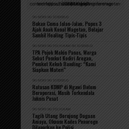
ADVERTISEMENT
script async src=https://suarakumandang.com/wp-content/uploads/2024/04/kominfo-magetan-2024OIO.jpg""
SKI NEWS
SKI SOSEKBUD
Bukan Cuma Jalan-Jalan. Pupus 3
Ajak Anak Kenal Magetan, Belajar
Sambil Healing Tipis-Tipis
SKI NEWS
SKI POLHUKAM
SKI SOSEKBUD
TPA Pojok Makin Panas, Warga
Sebut Pemkot Kediri Arogan,
Pemkot Kekeh Banding: “Kami
Siapkan Materi”
SKI NEWS
SKI SOSEKBUD
Ratusan KDMP di Ngawi Belum
Beroperasi, Masih Terkendala
Juknis Pusat
SKI NEWS
SKI POLHUKAM
Tagih Utang Berujung Dugaan
Aniaya, Oknum Kades Ponorogo
Dilaporkan ke Polisi