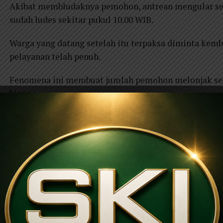
Akibat membludaknya pemohon, antrean mengular seja
sudah ludes sekitar pukul 10.00 WIB.
Warga yang datang setelah itu terpaksa diminta kemba
pelayanan telah penuh.
Fenomena ini membuat jumlah pemohon melonjak seki
biasa.
Jika biasanya Disdukcapil melayani sekitar 300 pemoh
angkanya naik menjadi 400 hingga 450 orang.
Sekretaris Disdukcapil Ponorogo, Dhutarso Avyantor
menjadi pola yang hampir selalu terjadi setiap musim
Banyak pelajar sengaja memanfaatkan waktu luang s
Menurutnya, pembatasan kuota dilakukan bukan untu