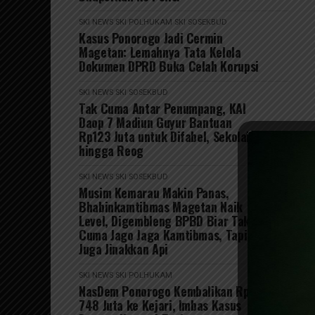
SKI NEWS
SKI POLHUKAM
SKI SOSEKBUD
Kasus Ponorogo Jadi Cermin
Magetan: Lemahnya Tata Kelola
Dokumen DPRD Buka Celah Korupsi
SKI NEWS
SKI SOSEKBUD
Tak Cuma Antar Penumpang, KAI
Daop 7 Madiun Guyur Bantuan
Rp123 Juta untuk Difabel, Sekolah
hingga Reog
SKI NEWS
SKI SOSEKBUD
Musim Kemarau Makin Panas,
Bhabinkamtibmas Magetan Naik
Level, Digembleng BPBD Biar Tak
Cuma Jago Jaga Kamtibmas, Tapi
Juga Jinakkan Api
SKI NEWS
SKI POLHUKAM
NasDem Ponorogo Kembalikan Rp
748 Juta ke Kejari, Imbas Kasus