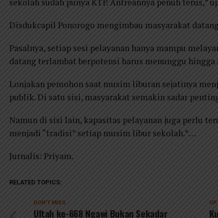
sekolah sudah punya KTP. Antreannya penuh terus,” uj
Disdukcapil Ponorogo mengimbau masyarakat datang 
Pasalnya, setiap sesi pelayanan hanya mampu melaya
datang terlambat berpotensi harus menunggu hingga s
Lonjakan pemohon saat musim liburan sejatinya menj
publik. Di satu sisi, masyarakat semakin sadar pen
Namun di sisi lain, kapasitas pelayanan juga perlu ter
menjadi “tradisi” setiap musim libur sekolah.*…
Jurnalis: Priyam.
RELATED TOPICS:
DON'T MISS
UP
Ultah ke-668 Ngawi Bukan Sekadar
Ku