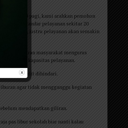
a pukul 10.00 pagi, kami arahkan pemohon
juga punya standar pelayanan sekitar 20
dipaksakan, justru pelayanan akan semakin
ngginya kesadaran masyarakat mengurus
ngi dengan kapasitas pelayanan.
njang pun sulit dihindari.
t liburan agar tidak mengganggu kegiatan
sebelum mendapatkan giliran.
ja pas libur sekolah biar nanti kalau