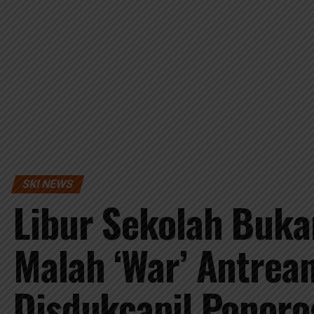
SKI NEWS
Libur Sekolah Buka
Malah ‘War’ Antrean
Disdukcapil Ponoro