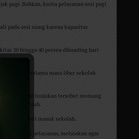
k pagi. Bahkan, kuota pelayanan sesi pagi
li pada sesi siang karena kapasitas
tar 30 hingga 40 persen dibanding hari
on per hari, selama masa libur sekolah
o, mengatakan lonjakan tersebut memang
 liburan sekolah.
ebelum kembali masuk sekolah.
k membatasi pelayanan, melainkan agar