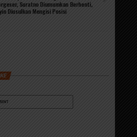
rgeser, Suratno Diumumkan Berhenti,
yin Diusulkan Mengisi Posisi
IKE
MENT