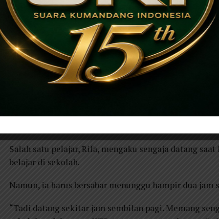
standar pelayanan tetap terjaga.
“Kalau antrean sudah mencapai sekitar 100 orang pad
berikutnya datang lagi pukul 13.00 WIB. Karena kami 
menit per pemohon dengan enam meja layanan. Kalau 
lama,” jelas Dhutarso.
Di sisi lain, kondisi ini menjadi gambaran bahwa ti
administrasi kependudukan belum sepenuhnya diimba
Saat momen tertentu seperti libur sekolah, antrean pa
Salah satu pelajar, Rifa, mengaku sengaja datang saa
belajar di sekolah.
Namun, ia harus bersabar menunggu hampir dua jam 
“Tadi datang sekitar jam sembilan pagi. Memang senga