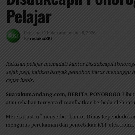
Pelajar
Published
1 bulan ago
on
Juli 8, 2026
By
redaksiSKI
Ratusan pelajar memadati kantor Disdukcapil Ponoro
sejak pagi, bahkan banyak pemohon harus menunggu hi
cepat habis.
Suarakumandang.com, BERITA PONOROGO
. Libu
atau rebahan ternyata dimanfaatkan berbeda oleh ratu
Mereka justru “menyerbu” kantor Dinas Kependudukan 
mengurus perekaman dan pencetakan KTP elektronik 