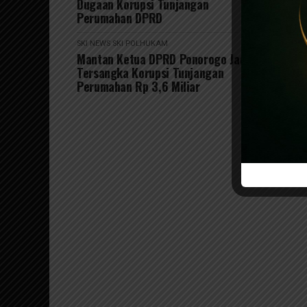
Dugaan Korupsi Tunjangan
Perumahan DPRD
SKI NEWS
SKI POLHUKAM
Mantan Ketua DPRD Ponorogo Jadi
Tersangka Korupsi Tunjangan
Perumahan Rp 3,6 Miliar