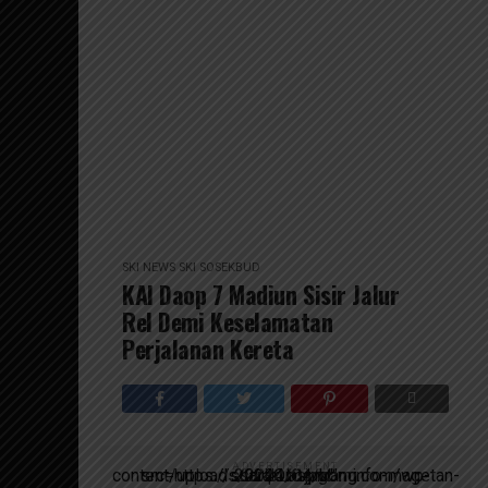
SKI NEWS
SKI SOSEKBUD
KAI Daop 7 Madiun Sisir Jalur
Rel Demi Keselamatan
Perjalanan Kereta
ADVERTISEMENT
script async src=https://suarakumandang.com/wp-content/uploads/2024/04/kominfo-magetan-2024OIO.jpg""