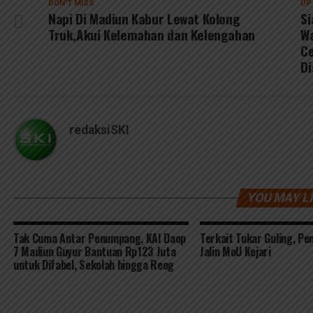
DON'T MISS
UP
Napi Di Madiun Kabur Lewat Kolong
Si
Truk,Akui Kelemahan dan Kelengahan
Wa
C
Di
redaksiSKI
YOU MAY L
Tak Cuma Antar Penumpang, KAI Daop
Terkait Tukar Guling, P
7 Madiun Guyur Bantuan Rp123 Juta
Jalin MoU Kejari
untuk Difabel, Sekolah hingga Reog