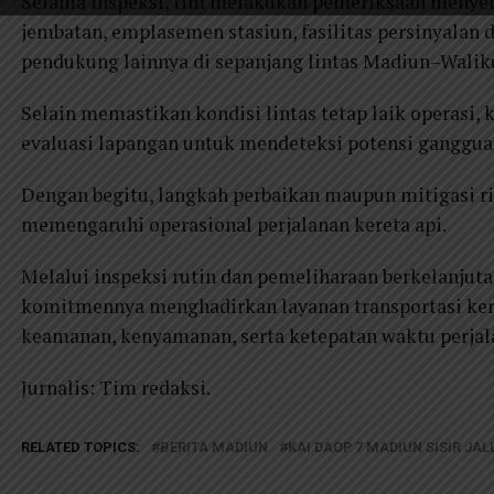
Selama inspeksi, tim melakukan pemeriksaan menyelur
jembatan, emplasemen stasiun, fasilitas persinyalan 
pendukung lainnya di sepanjang lintas Madiun–Walik
Selain memastikan kondisi lintas tetap laik operasi, 
evaluasi lapangan untuk mendeteksi potensi gangguan
Dengan begitu, langkah perbaikan maupun mitigasi ri
memengaruhi operasional perjalanan kereta api.
Melalui inspeksi rutin dan pemeliharaan berkelanju
komitmennya menghadirkan layanan transportasi ke
keamanan, kenyamanan, serta ketepatan waktu perjal
Jurnalis: Tim redaksi.
RELATED TOPICS:
BERITA MADIUN
KAI DAOP 7 MADIUN SISIR JA