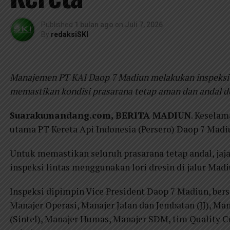
Published
1 bulan ago
on
Juli 7, 2026
By
redaksiSKI
Manajemen PT KAI Daop 7 Madiun melakukan inspeksi j
memastikan kondisi prasarana tetap aman dan andal de
Suarakumandang.com, BERITA MADIUN
. Keselam
utama PT Kereta Api Indonesia (Persero) Daop 7 Madi
Untuk memastikan seluruh prasarana tetap andal, ja
inspeksi lintas menggunakan lori dresin di jalur Mad
Inspeksi dipimpin Vice President Daop 7 Madiun, ber
Manajer Operasi, Manajer Jalan dan Jembatan (JJ), Ma
(Sintel), Manajer Humas, Manajer SDM, tim Quality Co