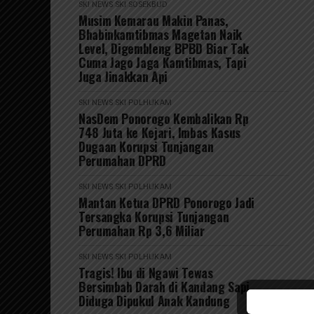
SKI NEWS
SKI SOSEKBUD
Musim Kemarau Makin Panas,
Bhabinkamtibmas Magetan Naik
Level, Digembleng BPBD Biar Tak
Cuma Jago Jaga Kamtibmas, Tapi
Juga Jinakkan Api
SKI NEWS
SKI POLHUKAM
NasDem Ponorogo Kembalikan Rp
748 Juta ke Kejari, Imbas Kasus
Dugaan Korupsi Tunjangan
Perumahan DPRD
SKI NEWS
SKI POLHUKAM
Mantan Ketua DPRD Ponorogo Jadi
Tersangka Korupsi Tunjangan
Perumahan Rp 3,6 Miliar
SKI NEWS
SKI POLHUKAM
Tragis! Ibu di Ngawi Tewas
Bersimbah Darah di Kandang Sapi,
Diduga Dipukul Anak Kandung