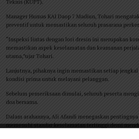
Teknis (KUPT).
Manager Humas KAI Daop 7 Madiun, Tohari mengatak
preventif untuk memastikan seluruh prasarana perker
“Inspeksi lintas dengan lori dresin ini merupakan 
memastikan aspek keselamatan dan keamanan perjalan
utama,”ujar Tohari.
Lanjutnya, pihaknya ingin memastikan setiap jengkal
kondisi prima untuk melayani pelanggan.
Sebelum pemeriksaan dimulai, seluruh peserta mengik
doa bersama.
Dalam arahannya, Ali Afandi menegaskan pentingnya 
memenuhi standar keselamatan tertinggi demi menduk