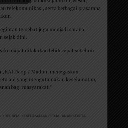
uh terhadap kondisi jalan rel, wesel,
dan telekomunikasi, serta berbagai prasarana
ukun.
kegiatan tersebut juga menjadi sarana
 sejak dini.
siko dapat dilakukan lebih cepat sebelum
tan, KAI Daop 7 Madiun menegaskan
reta api yang mengutamakan keselamatan,
anan bagi masyarakat.*
LUR REL DEMI KESELAMATAN PERJALANAN KERETA