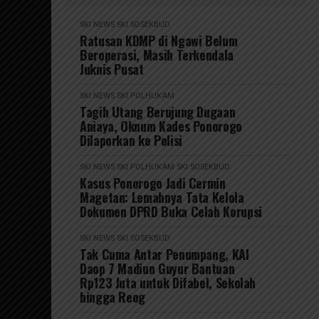
SKI NEWS
SKI SOSEKBUD
Ratusan KDMP di Ngawi Belum
Beroperasi, Masih Terkendala
Juknis Pusat
SKI NEWS
SKI POLHUKAM
Tagih Utang Berujung Dugaan
Aniaya, Oknum Kades Ponorogo
Dilaporkan ke Polisi
SKI NEWS
SKI POLHUKAM
SKI SOSEKBUD
Kasus Ponorogo Jadi Cermin
Magetan: Lemahnya Tata Kelola
Dokumen DPRD Buka Celah Korupsi
SKI NEWS
SKI SOSEKBUD
Tak Cuma Antar Penumpang, KAI
Daop 7 Madiun Guyur Bantuan
Rp123 Juta untuk Difabel, Sekolah
hingga Reog