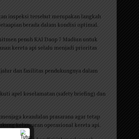
an inspeksi tersebut merupakan langkah
etaapian berada dalam kondisi optimal.
komitmen penuh KAI Daop 7 Madiun untuk
an kereta api selalu menjadi prioritas
 jalur dan fasilitas pendukungnya dalam
uti apel keselamatan (safety briefing) dan
menjaga keandalan prasarana agar tetap
ung kelancaran operasional kereta api.