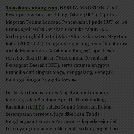
Suarakumandang.com
, BERITA MAGETAN
. Apel
Besar peringatan Hari Ulang Tahun (HUT) Kapolres
Magetan Terima Lencana Pancawarsa I pada HUT ke-64
PramKapolresuka Gerakan Pramuka tahun 2025
berlangsung khidmat di Alun-Alun Kabupaten Magetan,
Rabu (20/8/2025). Dengan mengusung tema “Kolaborasi
untuk Membangun Ketahanan Bangsa”, apel besar
tersebut diikuti jajaran Forkopimda, Organisasi
Perangkat Daerah (OPD), serta ratusan anggota
Pramuka dari tingkat Siaga, Penggalang, Penegak,
Pandega hingga Anggota Dewasa.
Dirilis dari humas polres Magetan apel dipimpin
langsung oleh Pembina Apel Hj. Nanik Endang
Rusminiarti,
M.Pd
. selaku Bupati Magetan. Dalam
kesempatan tersebut, juga diberikan Tanda
Penghargaan Lencana Pancawarsa kepada sejumlah
tokoh yang dinilai memiliki dedikasi dan pengabdian