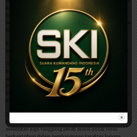
dewasa Gerakan Pramuka sebagai wujud pengakuan atas
kesetiaan, kepatuhan, kerajinan, ketekunan,
kesungguhan, dan ketertiban dalam mengabdi serta
menunaikan kewajiban selama lima tahun atau kelipatan
lima tahun.
Kapolres Magetan AKBP Raden Erik Bangun Prakasa
menyampaikan apresiasinya atas penghargaan tersebut.
“Saya mengucapkan terima kasih kepada Kwarda
Pramuka Jawa Timur dan Kwarcab Magetan yang telah
memberikan penghargaan Lencana Pancawarsa I ini.
Penghargaan ini menjadi motivasi bagi saya pribadi dan
Polres Magetan untuk terus bersinergi dengan Gerakan
Pramuka dalam membina generasi muda,” ujarnya.
Lebih lanjut, Kapolres menegaskan bahwa penghargaan
tersebut bukan hanya bentuk apresiasi pribadi,
melainkan juga tanggung jawab moral untuk terus
berkontribusi dalam pembangunan karakter bangsa.