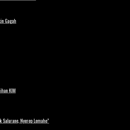
kin Gagah
tihan KIM
k Salurane, Nyerep Lemahe”