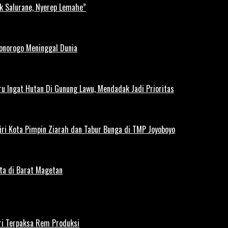
k Salurane, Nyerep Lemahe”
Ponorogo Meninggal Dunia
u Ingat Hutan Di Gunung Lawu, Mendadak Jadi Prioritas
iri Kota Pimpin Ziarah dan Tabur Bunga di TMP Joyoboyo
rta di Barat Magetan
iri Terpaksa Rem Produksi