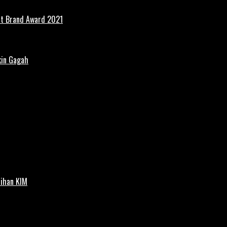
st Brand Award 2021
kin Gagah
tihan KIM