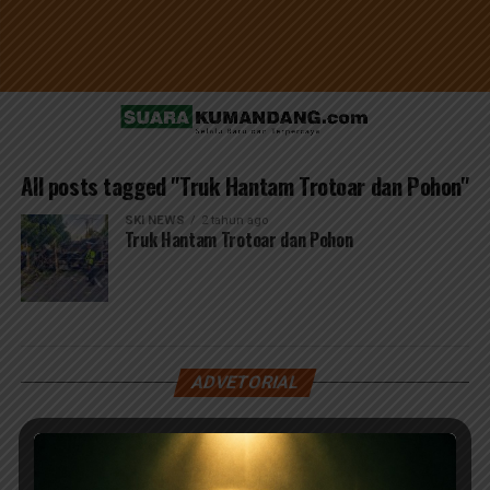
All posts tagged "Truk Hantam Trotoar dan Pohon"
SKI NEWS
2 tahun ago
Truk Hantam Trotoar dan Pohon
ADVETORIAL