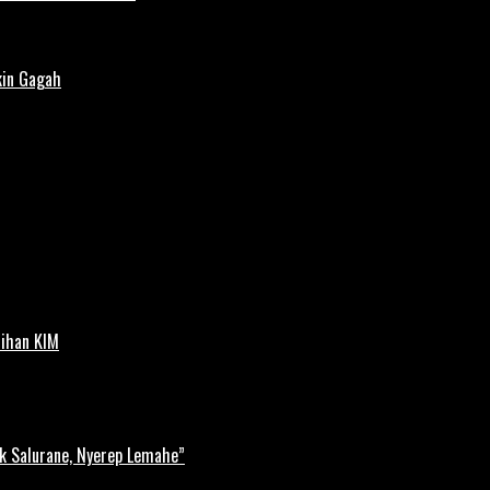
kin Gagah
tihan KIM
k Salurane, Nyerep Lemahe”