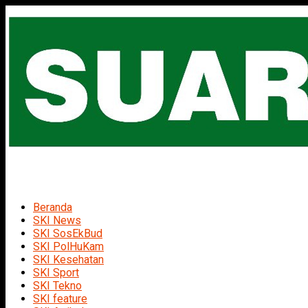
Beranda
SKI News
SKI SosEkBud
SKI PolHuKam
SKI Kesehatan
SKI Sport
SKI Tekno
SKI feature