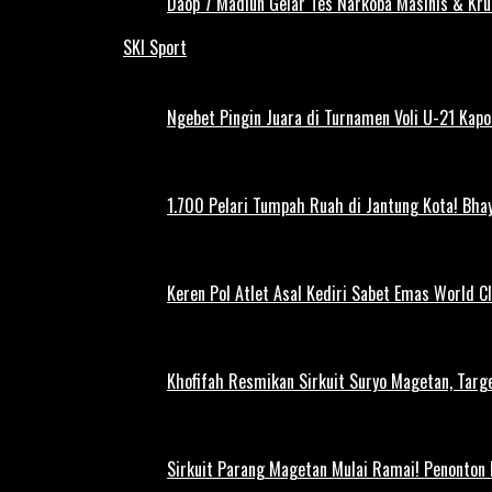
Daop 7 Madiun Gelar Tes Narkoba Masinis & Kru
SKI Sport
Ngebet Pingin Juara di Turnamen Voli U-21 Ka
1.700 Pelari Tumpah Ruah di Jantung Kota! Bh
Keren Pol Atlet Asal Kediri Sabet Emas World C
Khofifah Resmikan Sirkuit Suryo Magetan, Targe
Sirkuit Parang Magetan Mulai Ramai! Penonton