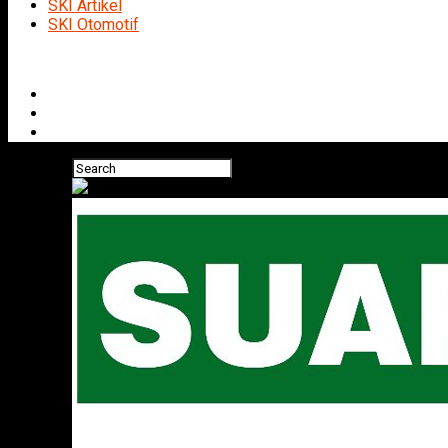
SKI Artikel
SKI Otomotif
Connect with us