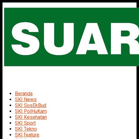
Beranda
SKI News
SKI SosEkBud
SKI PolHuKam
SKI Kesehatan
SKI Sport
SKI Tekno
SKI feature