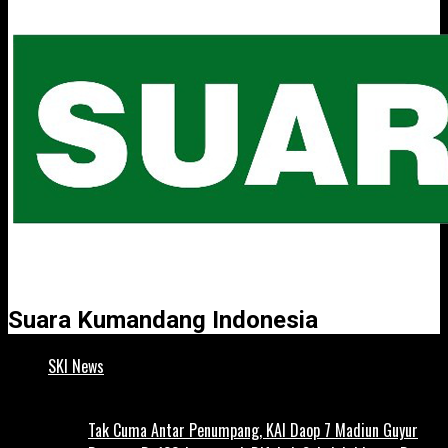
Suara Kumandang Indonesia
SKI News
Tak Cuma Antar Penumpang, KAI Daop 7 Madiun Guyur