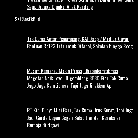
Sapi, Diduga Dipukul Anak Kandung
SKI SosEkBud
Tak Cuma Antar Penumpang, KAI Daop 7 Madiun Guyur
Bantuan Rp123 Juta untuk Difabel, Sekolah hingga Reog
Musim Kemarau Makin Panas, Bhabinkamtibmas
Magetan Naik Level, Digembleng BPBD Biar Tak Cuma
Jago Jaga Kamtibmas, Tapi Juga Jinakkan Api
RT Kini Punya Misi Baru, Tak Cuma Urus Surat, Tapi Juga
Jadi Garda Depan Cegah Balap Liar dan Kenakalan
Remaja di Ngawi