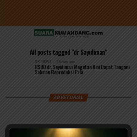
All posts tagged "dr Sayidiman"
SKI NEWS
1 tahun ago
RSUD dr. Sayidiman Magetan Kini Dapat Tangani
Saluran Reproduksi Pria
ADVETORIAL