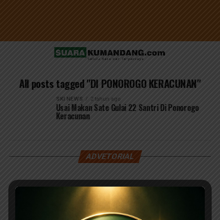
All posts tagged "DI PONOROGO KERACUNAN"
SKI NEWS
2 tahun ago
Usai Makan Sate Gulai 22 Santri Di Ponorogo
Keracunan
ADVETORIAL