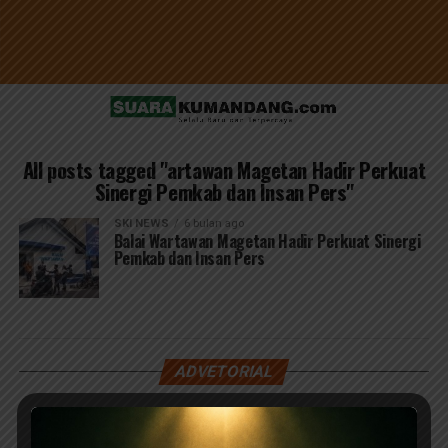
All posts tagged "artawan Magetan Hadir Perkuat
Sinergi Pemkab dan Insan Pers"
SKI NEWS
6 bulan ago
Balai Wartawan Magetan Hadir Perkuat Sinergi
Pemkab dan Insan Pers
ADVETORIAL