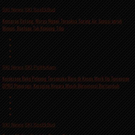
SKI News
SKI SosEkBud
Kemarau Datang, Warga Ngawi Terpaksa Saring Air Sungai untuk
Minum, Bantuan Tak Kunjung Tiba
SKI News
SKI PolHuKam
Kejaksaan Buka Peluang Tersangka Baru di Kasus Mark Up Tunjangan
DPRD Ponorogo, Kerugian Negara Masih Berpotensi Bertambah
SKI News
SKI SosEkBud