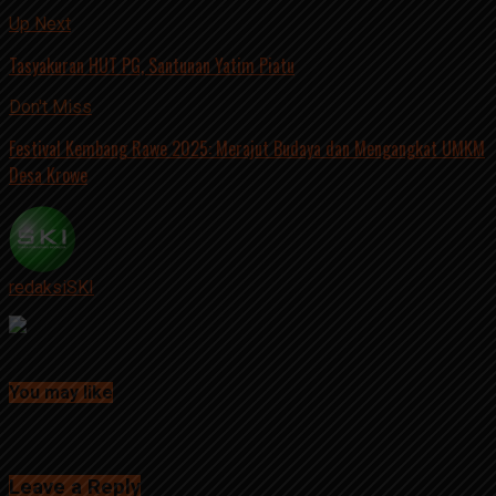
Related Topics:
Up Next
Tasyakuran HUT PG, Santunan Yatim Piatu
Don't Miss
Festival Kembang Rawe 2025: Merajut Budaya dan Mengangkat UMKM
Desa Krowe
redaksiSKI
Continue Reading
You may like
Click to comment
Leave a Reply