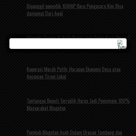
Dipanggil penyidik, KUHAP Baru Pengacara Kini Bisa
dampingi Dari Awal
Menyeka Tangis di Balik Badai: Janji Setia Kami Menjadi
Perisai Bumi Mageti
Koperasi Merah Putih: Harapan Ekonomi Desa atau
Ancaman Tirani Lokal
Tantangan Bupati Terrpilih Harus Jadi Pemimpin 100%
Masyarakat Magetan
Pemkab Magetan Acuh Dalam Urusan Tambang dan