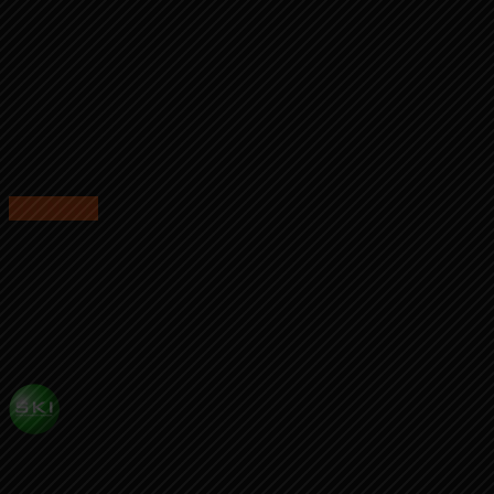
SKI News
AHY Hadir Dorong Semangat Tim Lavani
Binaan Presiden ke-6 RI, Menang 3-0 di
Turnamen Livoli 2025
Published