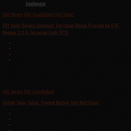
Lingkungan
SKI News
SKI SosEkBud
SKI Sport
AHY Hadir Dorong Semangat Tim Lavani Binaan Presiden ke-6 RI,
Menang 3-0 di Turnamen Livoli 2025
Advertisement
script async
src=https://suarakumandang.com/wp-
content/uploads/2024/04/kominfo-magetan-2024OIO.jpg""
SKI News
SKI SosEkBud
Terkait Tukar Guling, Pemkab Madiun Jalin MoU Kejari