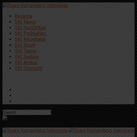
Beranda
SKI News
SKI SosEkBud
SKI PolHuKam
SKI Kesehatan
SKI Sport
SKI Tekno
SKI feature
SKI Artikel
SKI Otomotif
Connect with us