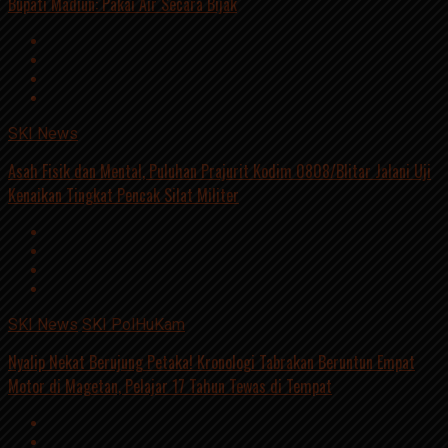
Bupati Madiun: Pakai Air Secara Bijak
SKI News
Asah Fisik dan Mental, Puluhan Prajurit Kodim 0808/Blitar Jalani Uji
Kenaikan Tingkat Pencak Silat Militer
SKI News
SKI PolHuKam
Nyalip Nekat Berujung Petaka! Kronologi Tabrakan Beruntun Empat
Motor di Magetan, Pelajar 17 Tahun Tewas di Tempat