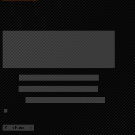
Alamat email Anda tidak akan dipublikasikan.
Ruas yang wajib
ditandai
*
Komentar
*
Nama
*
Email
*
Situs Web
Simpan nama, email, dan situs web saya pada peramban
ini untuk komentar saya berikutnya.