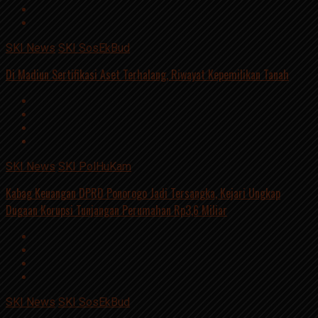
SKI News
SKI SosEkBud
Di Madiun Sertifikasi Aset Terhalang, Riwayat Kepemilikan Tanah
SKI News
SKI PolHuKam
Kabag Keuangan DPRD Ponorogo Jadi Tersangka, Kejari Ungkap
Dugaan Korupsi Tunjangan Perumahan Rp3,6 Miliar
SKI News
SKI SosEkBud