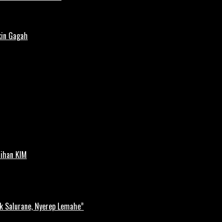
kin Gagah
tihan KIM
k Salurane, Nyerep Lemahe”