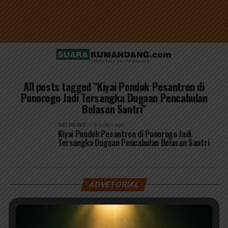
All posts tagged "Kiyai Pondok Pesantren di
Ponorogo Jadi Tersangka Dugaan Pencabulan
Belasan Santri"
SKI NEWS
3 bulan ago
Kiyai Pondok Pesantren di Ponorogo Jadi
Tersangka Dugaan Pencabulan Belasan Santri
ADVETORIAL