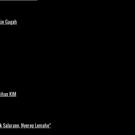
kin Gagah
tihan KIM
k Salurane, Nyerep Lemahe”