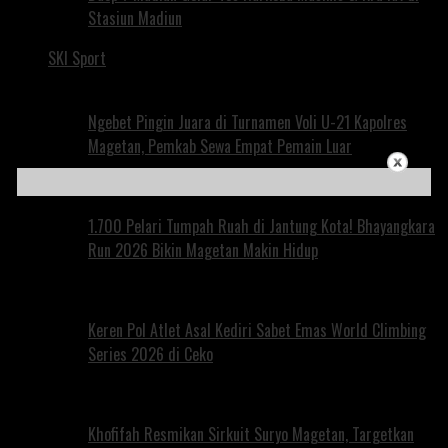
Stasiun Madiun
SKI Sport
Ngebet Pingin Juara di Turnamen Voli U-21 Kapolres
Magetan, Pemkab Sewa Empat Pemain Luar
1.700 Pelari Tumpah Ruah di Jantung Kota! Bhayangkara
Run 2026 Bikin Magetan Makin Hidup
Keren Pol Atlet Asal Kediri Sabet Emas World Climbing
Series 2026 di Ceko
Khofifah Resmikan Sirkuit Suryo Magetan, Targetkan