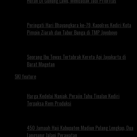
Hutan Di Gunung Lawu, Mendadak Jadi Prioritas
Peringati Hari Bhayangkara ke-79, Kapolres Kediri Kota
Pimpin Ziarah dan Tabur Bunga di TMP Joyoboyo
Seorang Ibu Tewas Tertabrak Kereta Api Jayakarta di
Barat Magetan
SKI feature
Harga Kedelai Nanjak, Perajin Tahu Tinalan Kediri
Terpaksa Rem Produksi
450 Jamaah Haji Kabupaten Madiun Pulang Lengkap, Dua
Langsung Jalani Perawatan