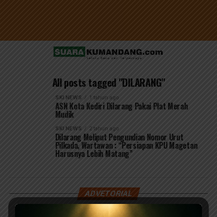
All posts tagged "DILARANG"
SKI NEWS
1 tahun ago
ASN Kota Kediri Dilarang Pakai Plat Merah
Mudik
SKI NEWS
2 tahun ago
Dilarang Meliput Pengundian Nomor Urut
Pilkada, Wartawan : “Persiapan KPU Magetan
Harusnya Lebih Matang”
ADVETORIAL