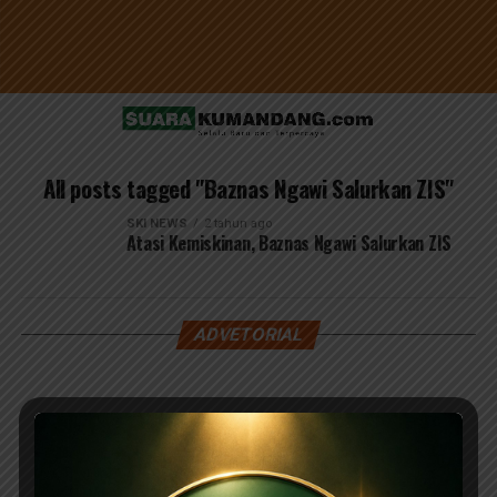
All posts tagged "Baznas Ngawi Salurkan ZIS"
SKI NEWS
2 tahun ago
Atasi Kemiskinan, Baznas Ngawi Salurkan ZIS
ADVETORIAL