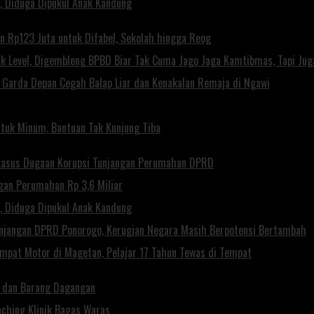
, Diduga Dipukul Anak Kandung
 Rp123 Juta untuk Difabel, Sekolah hingga Reog
Level, Digembleng BPBD Biar Tak Cuma Jago Jaga Kamtibmas, Tapi Juga
di Garda Depan Cegah Balap Liar dan Kenakalan Remaja di Ngawi
tuk Minum, Bantuan Tak Kunjung Tiba
 Kasus Dugaan Korupsi Tunjangan Perumahan DPRD
gan Perumahan Rp 3,6 Miliar
, Diduga Dipukul Anak Kandung
unjangan DPRD Ponorogo, Kerugian Negara Masih Berpotensi Bertambah
Empat Motor di Magetan, Pelajar 17 Tahun Tewas di Tempat
a dan Barang Dagangan
ching Klinik Bagas Waras