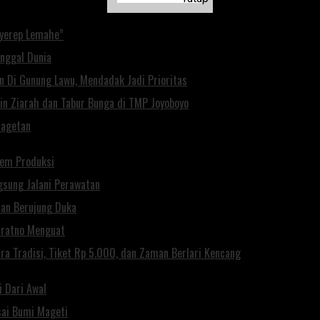
Nyerep Lemahe”
inggal Dunia
n Di Gunung Lawu, Mendadak Jadi Prioritas
pin Ziarah dan Tabur Bunga di TMP Joyoboyo
Magetan
Rem Produksi
gsung Jalani Perawatan
rian Berujung Duka
uratno Menguat
a Tradisi, Tiket Rp 5.000, dan Zaman Berlari Kencang
i Dari Awal
isai Bumi Mageti