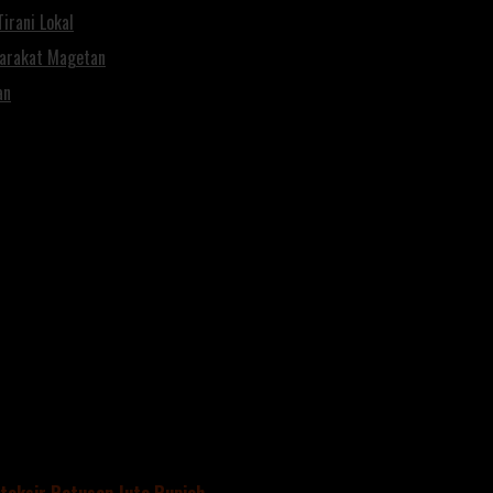
irani Lokal
yarakat Magetan
an
ah"