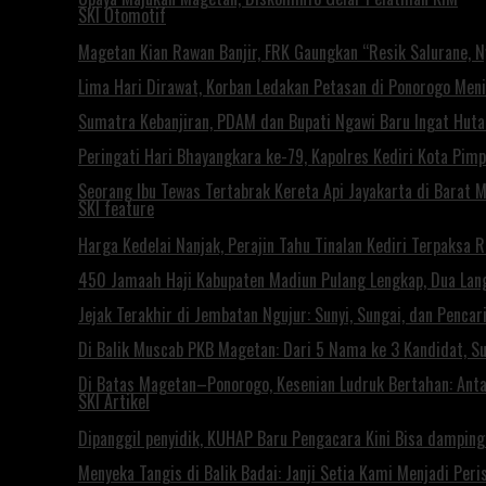
SKI Otomotif
Magetan Kian Rawan Banjir, FRK Gaungkan “Resik Salurane, 
Lima Hari Dirawat, Korban Ledakan Petasan di Ponorogo Men
Sumatra Kebanjiran, PDAM dan Bupati Ngawi Baru Ingat Huta
Peringati Hari Bhayangkara ke-79, Kapolres Kediri Kota Pim
Seorang Ibu Tewas Tertabrak Kereta Api Jayakarta di Barat 
SKI feature
Harga Kedelai Nanjak, Perajin Tahu Tinalan Kediri Terpaksa 
450 Jamaah Haji Kabupaten Madiun Pulang Lengkap, Dua Lan
Jejak Terakhir di Jembatan Ngujur: Sunyi, Sungai, dan Penca
Di Balik Muscab PKB Magetan: Dari 5 Nama ke 3 Kandidat, S
Di Batas Magetan–Ponorogo, Kesenian Ludruk Bertahan: Antar
SKI Artikel
Dipanggil penyidik, KUHAP Baru Pengacara Kini Bisa damping
Menyeka Tangis di Balik Badai: Janji Setia Kami Menjadi Per