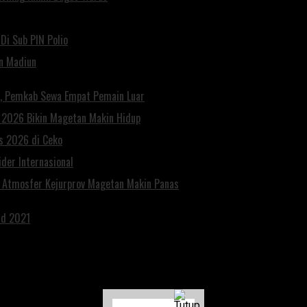
Di Sub PIN Polio
un Madiun
n, Pemkab Sewa Empat Pemain Luar
n 2026 Bikin Magetan Makin Hidup
es 2026 di Ceko
der Internasional
, Atmosfer Kejurprov Magetan Makin Panas
rd 2021