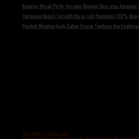
Koperasi Merah Putih: Harapan Ekonomi Desa atau Ancaman T
Tantangan Bupati Terrpilih Harus Jadi Pemimpin 100% Mas
Pemkab Magetan Acuh Dalam Urusan Tambang dan Lingkung
All posts tagged "Kerugian Ditaksir Ratusan Juta Rupi
SKI News
1 bulan ago