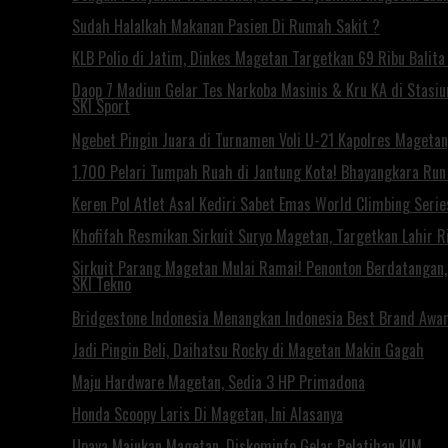
Sudah Halalkah Makanan Pasien Di Rumah Sakit ?
KLB Polio di Jatim, Dinkes Magetan Targetkan 69 Ribu Balita 
Daop 7 Madiun Gelar Tes Narkoba Masinis & Kru KA di Stasi
SKI Sport
Ngebet Pingin Juara di Turnamen Voli U-21 Kapolres Mageta
1.700 Pelari Tumpah Ruah di Jantung Kota! Bhayangkara Ru
Keren Pol Atlet Asal Kediri Sabet Emas World Climbing Seri
Khofifah Resmikan Sirkuit Suryo Magetan, Targetkan Lahir Ri
Sirkuit Parang Magetan Mulai Ramai! Penonton Berdatangan
SKI Tekno
Bridgestone Indonesia Menangkan Indonesia Best Brand Awa
Jadi Pingin Beli, Daihatsu Rocky di Magetan Makin Gagah
Maju Hardware Magetan, Sedia 3 HP Primadona
Honda Scoopy Laris Di Magetan, Ini Alasanya
Upaya Majukan Magetan, Diskominfo Gelar Pelatihan KIM