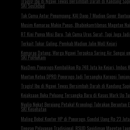
Tragis! Ibu di Ngawi Tewas Bersimbah Darah di Kandang Sapi
SKI SosEkBud
Tak Cuma Antar Penumpang, KAI Daop 7 Madiun Guyur Bantuan
Musim Kemarau Makin Panas, Bhabinkamtibmas Magetan Naik 
RT Kini Punya Misi Baru, Tak Cuma Urus Surat, Tapi Juga Ja
Terkait Tukar Guling, Pemkab Madiun Jalin MoU Kejari
Kemarau Datang, Warga Ngawi Terpaksa Saring Air Sungai un
SKI PolHuKam
NasDem Ponorogo Kembalikan Rp 748 Juta ke Kejari, Imbas
Mantan Ketua DPRD Ponorogo Jadi Tersangka Korupsi Tunjan
Tragis! Ibu di Ngawi Tewas Bersimbah Darah di Kandang Sapi
Kejaksaan Buka Peluang Tersangka Baru di Kasus Mark Up T
Nyalip Nekat Berujung Petaka! Kronologi Tabrakan Beruntun 
SKI Kesehatan
Maling Bobol Konter HP di Ponorogo, Gondol Uang Rp 23 Jut
Dengan Pelayanan Tradisional, RSUD Sayidiman Magetan Laun