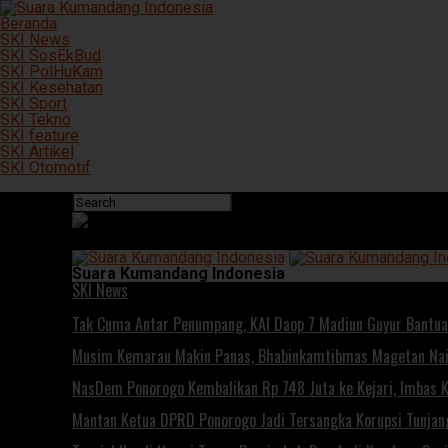
Beranda
SKI News
SKI SosEkBud
SKI PolHuKam
SKI Kesehatan
SKI Sport
SKI Tekno
SKI feature
SKI Artikel
SKI Otomotif
Connect with us
Suara Kumandang Indonesia
SKI News
Tak Cuma Antar Penumpang, KAI Daop 7 Madiun Guyur Bantuan
Musim Kemarau Makin Panas, Bhabinkamtibmas Magetan Naik 
NasDem Ponorogo Kembalikan Rp 748 Juta ke Kejari, Imbas
Mantan Ketua DPRD Ponorogo Jadi Tersangka Korupsi Tunjan