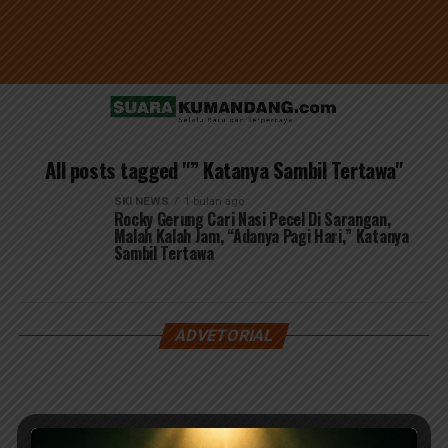
All posts tagged "” Katanya Sambil Tertawa"
SKI NEWS
1 bulan ago
Rocky Gerung Cari Nasi Pecel Di Sarangan,
Malah Kalah Jam, “Adanya Pagi Hari,” Katanya
Sambil Tertawa
ADVETORIAL