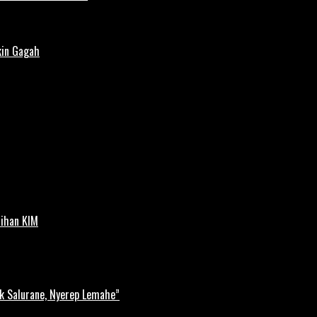
kin Gagah
tihan KIM
k Salurane, Nyerep Lemahe”