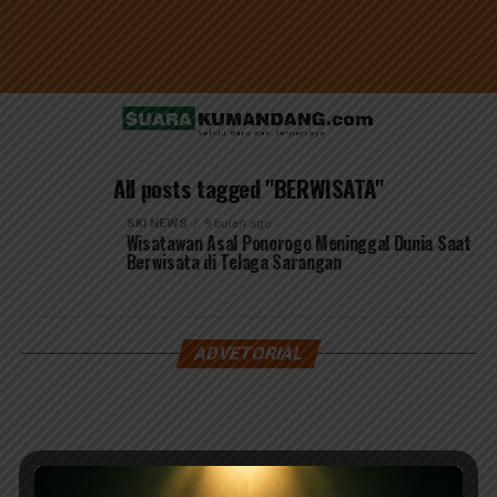
All posts tagged "BERWISATA"
SKI NEWS
9 bulan ago
Wisatawan Asal Ponorogo Meninggal Dunia Saat
Berwisata di Telaga Sarangan
ADVETORIAL