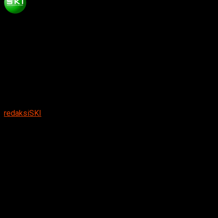
Published
5 bulan ago
on
Februari 24, 2026
By
redaksiSKI
Ketua DPD I Golkar Jatim, Ali Mufthi, turun langsung
bareng para kader DPD Golkar Magetan berbagi takjil
di depan Gedung Golkar Magetan
.
Suarakumandang.com, BERITA MAGETAN
. Ramadan
vibes terasa makin hangat. DPD Partai Golongan Karya
(Golkar) Kabupaten Magetan tancap gas berbagi takjil ke