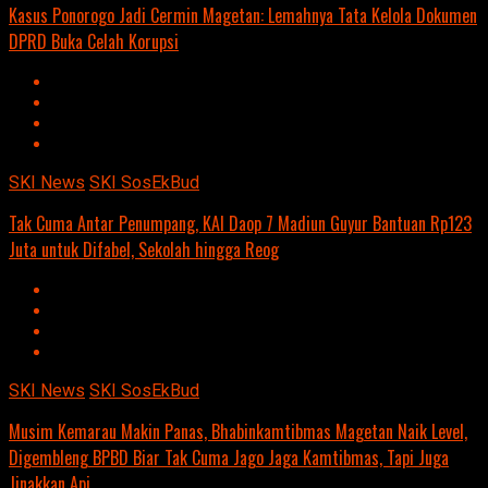
Kasus Ponorogo Jadi Cermin Magetan: Lemahnya Tata Kelola Dokumen
DPRD Buka Celah Korupsi
SKI News
SKI SosEkBud
Tak Cuma Antar Penumpang, KAI Daop 7 Madiun Guyur Bantuan Rp123
Juta untuk Difabel, Sekolah hingga Reog
SKI News
SKI SosEkBud
Musim Kemarau Makin Panas, Bhabinkamtibmas Magetan Naik Level,
Digembleng BPBD Biar Tak Cuma Jago Jaga Kamtibmas, Tapi Juga
Jinakkan Api