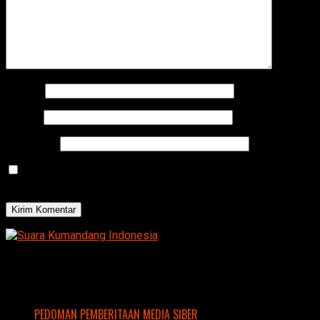
Nama
*
Email
*
Situs Web
Simpan nama, email, dan situs web saya pada peramban
ini untuk komentar saya berikutnya.
PEDOMAN PEMBERITAAN MEDIA SIBER