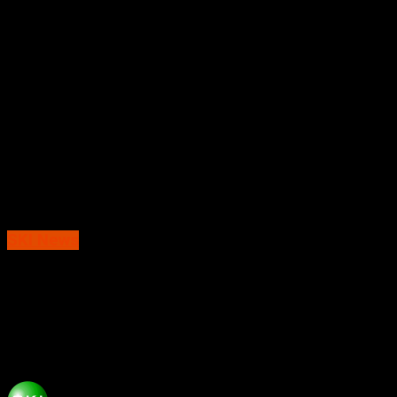
SKI News
Turun ke Jalan! DPD Golkar Magetan Bagi-
Bagi Takjil, Bikin Senja Ramadan Makin
Adem