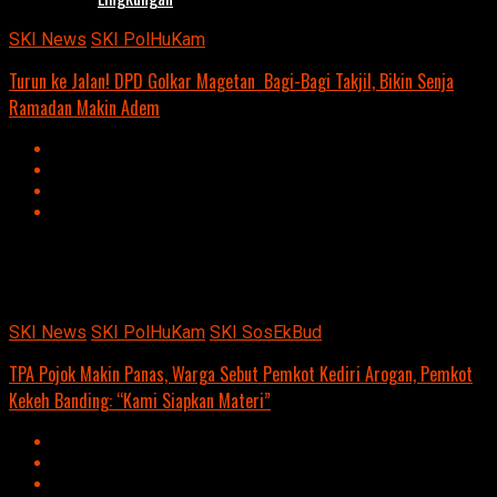
SKI News
SKI PolHuKam
Turun ke Jalan! DPD Golkar Magetan Bagi-Bagi Takjil, Bikin Senja
Ramadan Makin Adem
Advertisement
script async
src=https://suarakumandang.com/wp-
content/uploads/2024/04/kominfo-magetan-2024OIO.jpg""
SKI News
SKI PolHuKam
SKI SosEkBud
TPA Pojok Makin Panas, Warga Sebut Pemkot Kediri Arogan, Pemkot
Kekeh Banding: “Kami Siapkan Materi”