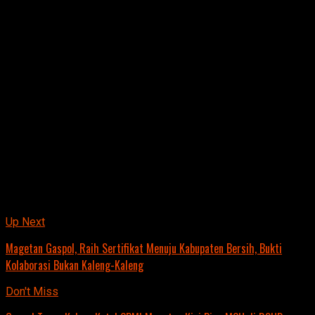
solid. Biar Golkar makin baik dan makin kuat,” tegasnya.
Rapat koordinasi digelar usai bagi takjil juga bukan sekadar
formalitas.
Agenda ini jadi momen cek ombak sekaligus memastikan
struktur partai di tingkat DPD Magetan tetap on track.
“Ini untuk memastikan semua struktur berjalan baik, siapa
hadir, bagaimana kinerjanya, semua kita evaluasi,”
pungkasnya.
Jurnalis: Cahyo Nugroho
.
Related Topics:
Up Next
Magetan Gaspol, Raih Sertifikat Menuju Kabupaten Bersih, Bukti
Kolaborasi Bukan Kaleng-Kaleng
Don't Miss