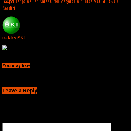
Gaspol Tanpa Keluar Kota! CPMI Magetan Kini Bisa MCU di RSUD
Sendiri
redaksiSKI
Continue Reading
You may like
Click to comment
Leave a Reply
Alamat email Anda tidak akan dipublikasikan.
Ruas yang wajib
ditandai
*
Komentar
*