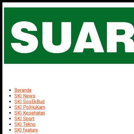
Beranda
SKI News
SKI SosEkBud
SKI PolHuKam
SKI Kesehatan
SKI Sport
SKI Tekno
SKI feature