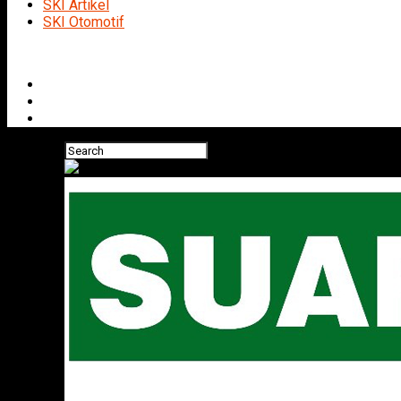
SKI Artikel
SKI Otomotif
Connect with us