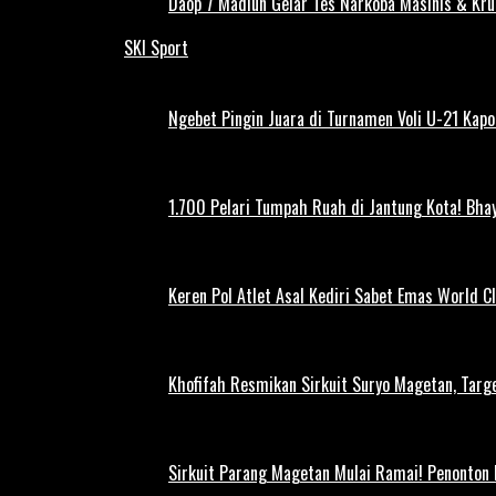
Daop 7 Madiun Gelar Tes Narkoba Masinis & Kru
SKI Sport
Ngebet Pingin Juara di Turnamen Voli U-21 Ka
1.700 Pelari Tumpah Ruah di Jantung Kota! Bh
Keren Pol Atlet Asal Kediri Sabet Emas World C
Khofifah Resmikan Sirkuit Suryo Magetan, Targe
Sirkuit Parang Magetan Mulai Ramai! Penonton