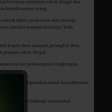
ai bertanya seputaran rokok illegal dan
kan kepada semua orang.
setelah diberi penjelasan dari masing-
man, saudara maupun keluarga,”kata
luruh kepala desa maupun perangkat desa
 gempur rokok illegal.
maupun sejenis perkumpulan lingkungan
,”paparnya.
DBHCT) dapat digunakan untuk kesejahteraan
likan untuk melindungi masyarakat