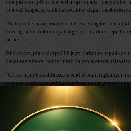
mengatakan, pihaknya berharap kepada masyarakat us
dijawab langsung oleh narasumber dapat disebarluas
“Ya kami berharap mereka-mereka yang bertanya tadi 
masing narasumber dapat digetok tularkan kepada te
Gunendar.
Dijelaskan, pihak Satpol PP juga berharap kepada se
dapat membantu pemerintah dalam mensosialisasikan
“Getok tular bisa dilakukan saat arisan lingkungan 
maupun saat ngumpul bareng teman maupun keluarga
Disebutkan, bahwa dana bagi hasil cukai tembakau (
masyarakat.
“Untuk tujuan utama penerapan pajak rokok dikemba
terhadap bahaya rokok,”kata Gunendar.