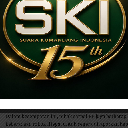
Dijelaskan pula, penerapan pajak rokok sebesar 10 per
untuk memberikan optimalisasi pelayanan pemerinta
masyarakat,”terangnya.
Dalam kesempatan tersebut pihak bea cukai juga menje
rokok tidak ada pita cukai. Sesuai peraturan bagi sia
cukai dapat dipenjara atau denda 10 kali lipat nilai cu
“Jika peredaran rokok illegal marak maka pendapatan
merugikan negara,”urainya.
Sementara itu, dalam acara sosialisasi gempur rokok
juga menyajikan sebuah hiburan pertunjukan wayang
kecil menengah (UMKM) dari desa di kecamatan Karto
Dalam kesempatan ini, pihak satpol PP juga berhara
keberadaan rokok illegal untuk segera dilaporkan kep