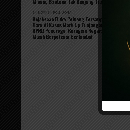
Minum, Bantuan Tak Kunjung Tiba
SKI NEWS
SKI POLHUKAM
Kejaksaan Buka Peluang Tersangka
Baru di Kasus Mark Up Tunjangan
DPRD Ponorogo, Kerugian Negara
Masih Berpotensi Bertambah