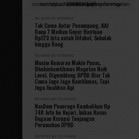
ADVERTISEMENT
script async src=https://suarakumandang.com/wp-content/uploads/2024/04/kominfo-magetan-2024OIO.jpg""
SKI NEWS
SKI SOSEKBUD
Tak Cuma Antar Penumpang, KAI
Daop 7 Madiun Guyur Bantuan
Rp123 Juta untuk Difabel, Sekolah
hingga Reog
SKI NEWS
SKI SOSEKBUD
Musim Kemarau Makin Panas,
Bhabinkamtibmas Magetan Naik
Level, Digembleng BPBD Biar Tak
Cuma Jago Jaga Kamtibmas, Tapi
Juga Jinakkan Api
SKI NEWS
SKI POLHUKAM
NasDem Ponorogo Kembalikan Rp
748 Juta ke Kejari, Imbas Kasus
Dugaan Korupsi Tunjangan
Perumahan DPRD
SKI NEWS
SKI POLHUKAM