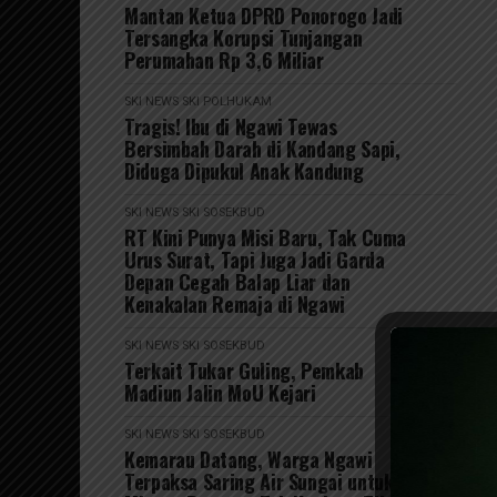
Mantan Ketua DPRD Ponorogo Jadi
Tersangka Korupsi Tunjangan
Perumahan Rp 3,6 Miliar
SKI NEWS
SKI POLHUKAM
Tragis! Ibu di Ngawi Tewas
Bersimbah Darah di Kandang Sapi,
Diduga Dipukul Anak Kandung
SKI NEWS
SKI SOSEKBUD
RT Kini Punya Misi Baru, Tak Cuma
Urus Surat, Tapi Juga Jadi Garda
Depan Cegah Balap Liar dan
Kenakalan Remaja di Ngawi
SKI NEWS
SKI SOSEKBUD
Terkait Tukar Guling, Pemkab
Madiun Jalin MoU Kejari
SKI NEWS
SKI SOSEKBUD
Kemarau Datang, Warga Ngawi
Terpaksa Saring Air Sungai untuk