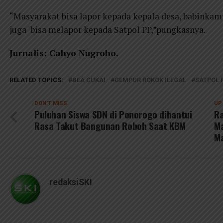
“Masyarakat bisa lapor kepada kepala desa, babinka
juga bisa melapor kepada Satpol PP,”pungkasnya.
Jurnalis: Cahyo Nugroho.
RELATED TOPICS:
BEA CUKAI
GEMPUR ROKOK ILEGAL
SATPOL 
DON'T MISS
UP
Puluhan Siswa SDN di Ponorogo dihantui
Ra
Rasa Takut Bangunan Roboh Saat KBM
Ma
M
redaksiSKI