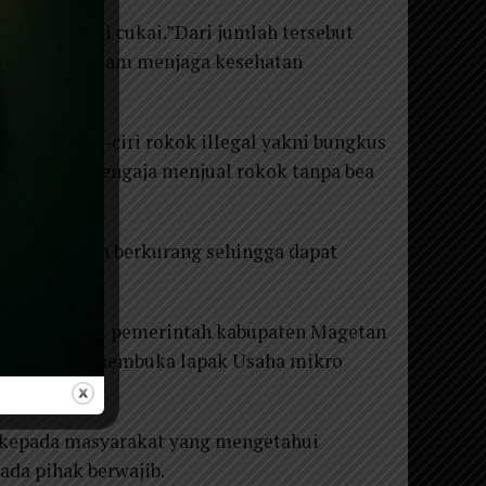
sen dari nilai cukai.”Dari jumlah tersebut
h daerah dalam menjaga kesehatan
laskan ciri-ciri rokok illegal yakni bungkus
pa saja yang sengaja menjual rokok tanpa bea
kai.
 negara akan berkurang sehingga dapat
 illegal pihak pemerintah kabupaten Magetan
 kulit, dan membuka lapak Usaha mikro
harjo.
p kepada masyarakat yang mengetahui
ada pihak berwajib.