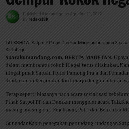
Published
4 tahun ago
on
Agustus 21, 2022
By
redaksiSKI
TALKSHOW: Satpol PP dan Damkar Magetan bersama 3 narasu
Kartoharjo.
Suarakumandang.com, BERITA MAGETAN.
Upaya 
dalam membrantas rokok illegal terus dilakukan. Nam
illegal pihak Satuan Polisi Pamong Praja dan Pemad
dilakukan di Kecamatan Kartoharjo dengan hiburan way
Tetap seperti biasanya pada acara sosialisasi sebelu
Pihak Satpol PP dan Damkar menggelar acara TalkS
masing-masing dari Kejaksaan, Polri dan Bea cukai M
Gunendar Kabin penegakan perundang-undangan Sat