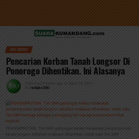
SKI NEWS
Pencarian Korban Tanah Longsor Di
Ponorogo Dihentikan. Ini Alasanya
Published
9 tahun ago
on
April 10, 2017
By
redaksiSKI
PENYEMPROTAN : Tim SAR gabungan ketika melakukan penyemprotan
tanah longsor sebelum evakuasi dihentikan. salah satu Tim SAR