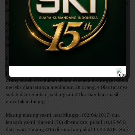
lancar dan tidak membahayakan perkampungan sebelah
selatan.
Ipong juga mengakui, bahwa medan penanganan
bencana tanah longsor sangat sulit, mengingat jumlah
timbunan tanah yang sangat banyak dengan ukuran
sangat tebal 5meter sampai 20 meter.
Longsor di Dusun Tangkil dan dusun Krajan, Desa
banaran, Kecamatan Pulung, kabupaten
Ponorogo
,
Jawa Timur diduga menimbun 28 orang sementara 4
orang sudah ditemukan dalam keadaan meninggal dunia
mereka diantaranya menimbun 28 orang. 4 Diantaranya
sudah diketemukan, sedangkan 24 korban lain masih
dinyatakan hilang.
Masing masing yakni hari Minggu, (02/04/2017) dua
jenazah yakni Katemi (70) ditemukan pukul 10.15 WIB
dan Iwan Danang (30) ditemukan pukul 11.40 WIB. Hari