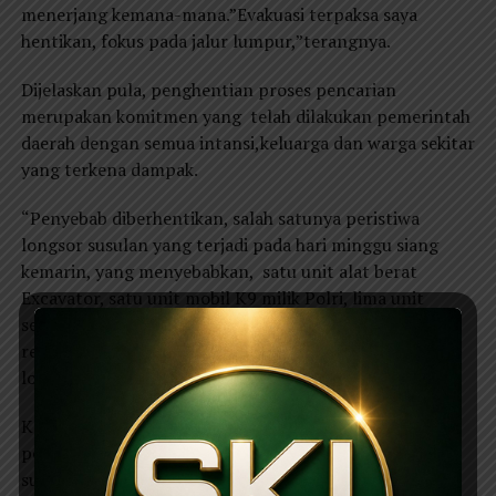
menerjang kemana-mana.”Evakuasi terpaksa saya
hentikan, fokus pada jalur lumpur,”terangnya.
Dijelaskan pula, penghentian proses pencarian
merupakan komitmen yang telah dilakukan pemerintah
daerah dengan semua intansi,keluarga dan warga sekitar
yang terkena dampak.
“Penyebab diberhentikan, salah satunya peristiwa
longsor susulan yang terjadi pada hari minggu siang
kemarin, yang menyebabkan, satu unit alat berat
Excavator, satu unit mobil K9 milik Polri, lima unit
sepeda motor, satu unit minibus jenis panther milik
relawan dan dua rumah milik warga tertimbun tanah
longsor,”paparnya.
Kata Ipong, besok rencananya akan melakukan
pemetaan untuk menentukan langkah normalisasi
sungai . Diharapkan air sungai bisa mengalir dengan